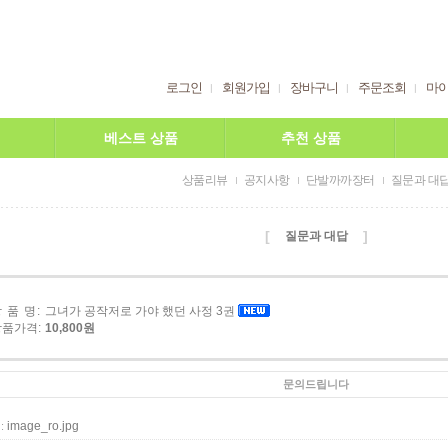
로그인
회원가입
장바구니
주문조회
마
베스트 상품
추천 상품
상품리뷰
공지사항
단발까까장터
질문과 대
[
]
질문과 대답
 품 명:
그녀가 공작저로 가야 했던 사정 3권
상품가격:
10,800원
문의드립니다
image_ro.jpg
 :