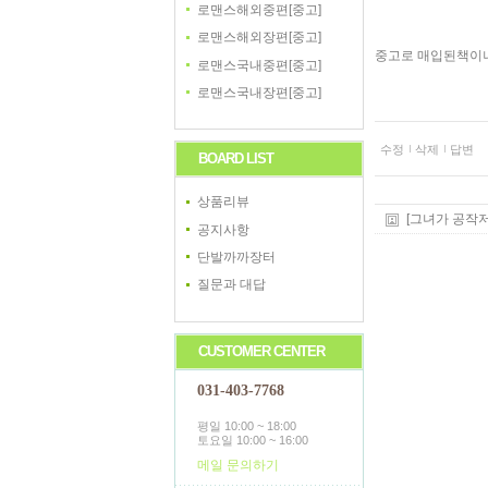
로맨스해외중편[중고]
로맨스해외장편[중고]
중고로 매입된책이나 
로맨스국내중편[중고]
로맨스국내장편[중고]
수정
삭제
답변
BOARD LIST
상품리뷰
[그녀가 공작저로
공지사항
단발까까장터
질문과 대답
CUSTOMER CENTER
031-403-7768
평일 10:00 ~ 18:00
토요일 10:00 ~ 16:00
메일 문의하기