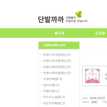
홈으로
신상품
CATEGORY LIST
로맨스국내장편[신간]
로맨스국내중편[신간]
로맨스해외장편[신간]
로맨스해외중편[신간]
상
순정만화[중고]
판타지[중고]
무협지[중고]
야오이소설[중고]
2018-10-07
Date :
뇸뇸*
Name :
File
야오이만화[중고]