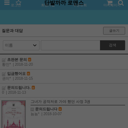
단발까까 로맨스
로그인
회원가입
주문조회
마이페이지
질문과 대답
글쓰기
검색
초판본 문의
H
황인*
| 2018-11-20
입금했어요
H
권미*
| 2018-11-15
문의드립니다.
H
0
| 2018-11-13
그녀가 공작저로 가야 했던 사정 3권
문의드립니다
H
뇸뇸*
| 2018-10-07