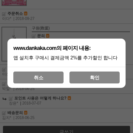
주문취소
H
이다*
| 2018-09-27
구원(救援)
문의
H
박옥*
| 2018-09-09
www.dankaka.com의 페이지 내용:
앱 설치후 구매시 결제금액 2%를 추가할인 합니다
슈공녀 3,4권
H
이선*
| 2018-07-09
취소
확인
포인트 사용은 어떻게 하나요?
H
박말*
| 2018-06-25
포인트 사용은 어떻게 하나요?
H
장윤*
|
2018-07-07
배송문의
H
김지*
| 2018-06-25
글쓰기