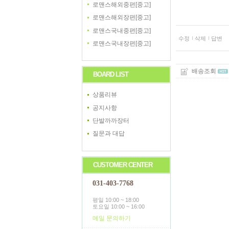
로맨스해외중편[중고]
로맨스해외장편[중고]
로맨스국내중편[중고]
수정
삭제
답변
로맨스국내장편[중고]
배송조회
BOARD LIST
상품리뷰
공지사항
단발까까장터
질문과 대답
CUSTOMER CENTER
031-403-7768
평일 10:00 ~ 18:00
토요일 10:00 ~ 16:00
메일 문의하기