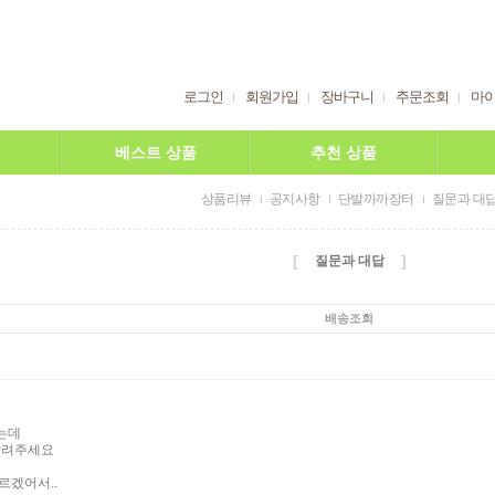
로그인
회원가입
장바구니
주문조회
마
베스트 상품
추천 상품
상품리뷰
공지사항
단발까까장터
질문과 대
[
]
질문과 대답
배송조회
는데
알려주세요
르겠어서..