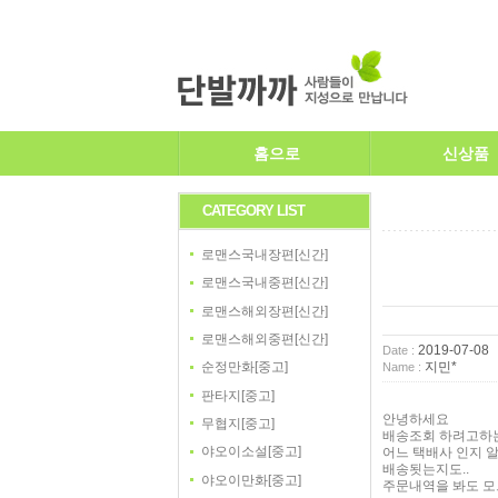
홈으로
신상품
CATEGORY LIST
로맨스국내장편[신간]
로맨스국내중편[신간]
로맨스해외장편[신간]
로맨스해외중편[신간]
2019-07-08
Date :
지민*
순정만화[중고]
Name :
판타지[중고]
안녕하세요
무협지[중고]
배송조회 하려고하
야오이소설[중고]
어느 택배사 인지 
배송됫는지도..
야오이만화[중고]
주문내역을 봐도 모