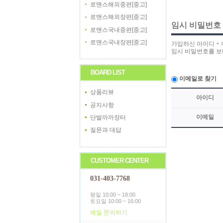
로맨스해외중편[중고]
로맨스해외장편[중고]
임시 비밀번호
로맨스국내중편[중고]
로맨스국내장편[중고]
가입하신 아이디 +
임시 비밀번호를 보
BOARD LIST
이메일로 찾기
상품리뷰
아이디
공지사항
이메일
단발까까장터
질문과 대답
CUSTOMER CENTER
031-403-7768
평일 10:00 ~ 18:00
토요일 10:00 ~ 16:00
메일 문의하기