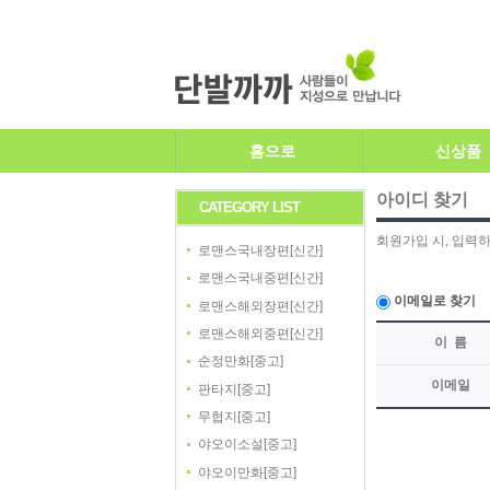
홈으로
신상품
아이디 찾기
CATEGORY LIST
회원가입 시, 입력하
로맨스국내장편[신간]
로맨스국내중편[신간]
이메일로 찾기
로맨스해외장편[신간]
로맨스해외중편[신간]
이 름
순정만화[중고]
이메일
판타지[중고]
무협지[중고]
야오이소설[중고]
야오이만화[중고]