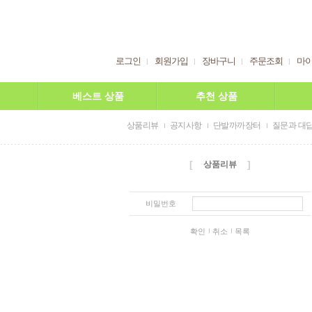
로그인
회원가입
장바구니
주문조회
마
베스트 상품
추천 상품
상품리뷰
공지사항
단발까까장터
질문과 대
[
]
상품리뷰
비밀번호
확인
취소
목록