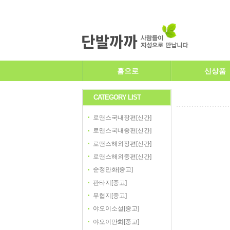
홈으로
신상품
CATEGORY LIST
로맨스국내장편[신간]
로맨스국내중편[신간]
로맨스해외장편[신간]
로맨스해외중편[신간]
순정만화[중고]
판타지[중고]
무협지[중고]
야오이소설[중고]
야오이만화[중고]