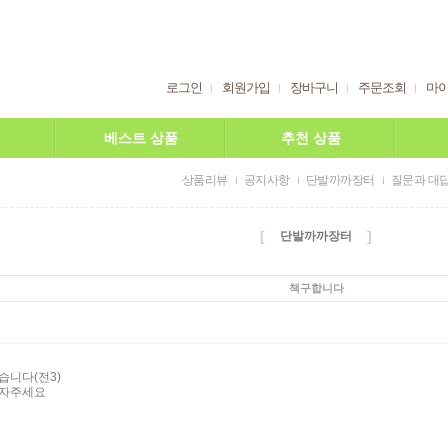
로그인
회원가입
장바구니
주문조회
마
베스트 상품
추천 상품
상품리뷰
공지사항
단발까까장터
질문과 대
[
]
단발까까장터
책구합니다
습니다(전3)
문자주세요