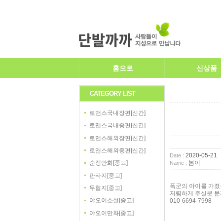
홈으로
신상품
CATEGORY LIST
로맨스국내장편[신간]
로맨스국내중편[신간]
로맨스해외장편[신간]
로맨스해외중편[신간]
2020-05-21
Date :
봄이
순정만화[중고]
Name :
판타지[중고]
폭군의 아이를 가졌
무협지[중고]
저렴하게 주실분 
야오이소설[중고]
010-6694-7998
야오이만화[중고]