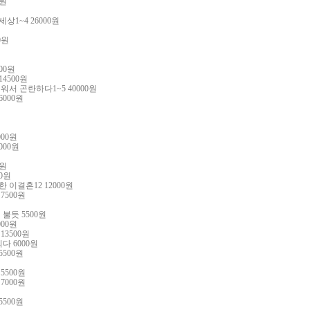
원
 세상
1~4 26000
원
0
원
00
원
14500
원
여워서 곤란하다
1~5 40000
원
6000
원
000
원
000
원
원
0
원
한 이결혼
12 12000
원
각
7500
원
 불듯
5500
원
000
원
 13500
원
되다
6000
원
5500
원
녀
5500
원
게
7000
원
5500
원