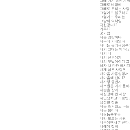
그때 거기 당신이 
그래도 네곁에
그래도 우리는 사랑
그럼에도 불구하고
그럼에도 우리는
그밤의 속삭임
극한공녀
12
기우
12
꽃가람
나는 명랑하다
나무에 기대었다
나비는 유리새장속
나의 그대는 악마
12
나의 너
나의 신부에게
나의 옛날이야기 
낭자 차 한잔 하시
내게 남은 사랑은
내마음 사용설명서
내마음에 캔디
12
내사랑 금반지
내소원은 네가 들어
내손을 잡아
내심장에 핀 사랑
내인생최고의 로맨
냉정한 청혼
너는 뜨거웠고 나는
너는 봄이다
너란놈증후군
너만 모르는 사랑
너무예뻐서 피곤한
너에게 집착