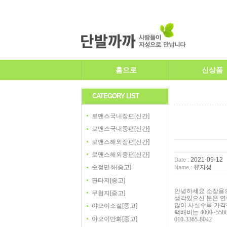
홈으로
신상품
CATEGORY LIST
로맨스국내장편[신간]
로맨스국내중편[신간]
로맨스해외장편[신간]
로맨스해외중편[신간]
2021-09-12
Date :
유지성
순정만화[중고]
Name :
판타지[중고]
안녕하세요 소장용
무협지[중고]
생각있으신 분은 
많이 사실수록 가
야오이소설[중고]
택배비는
4000~550
야오이만화[중고]
010-3365-8042