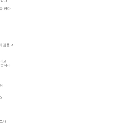
있었다
을 한다
에 잠들고
그리고
겠습니까
줘
스
 그녀