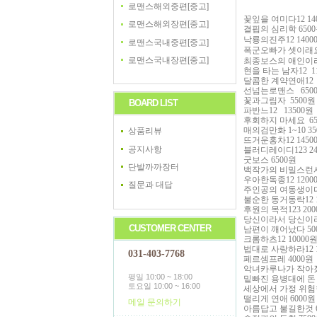
로맨스해외중편[중고]
꽃잎을 여미다
12 14
로맨스해외장편[중고]
결핍의 심리학
6500
낙룡의진주
12 1400
로맨스국내중편[중고]
폭군오빠가 셋이래
로맨스국내장편[중고]
최종보스의 애인이
현을 타는 남자
12 1
달콤한 계약연애
12
선넘는로맨스
650
꽃과그림자
5500
원
BOARD LIST
파반느
12 13500
원
후회하지 마세요
65
매의검만화
1~10 35
상품리뷰
뜨거운홍차
12 1450
공지사항
블러디레이디
123 2
굿보스
6500
원
단발까까장터
백작가의 비밀스런
우아한독종
12 1200
질문과 대답
주인공의 여동생이
불순한 동거동락
12 
후원의 목적
123 200
당신이라서 당신이
CUSTOMER CENTER
남편이 깨어났다
50
크롬하츠
12 10000
법대로 사랑하라
12 
031-403-7768
페르셈프레
4000
원
악녀카루나가 작아
평일 10:00 ~ 18:00
밑빠진 용병대에 돈
토요일 10:00 ~ 16:00
세상에서 가정 위험
떨리게 연애
6000
원
메일 문의하기
아름답고 불길한것