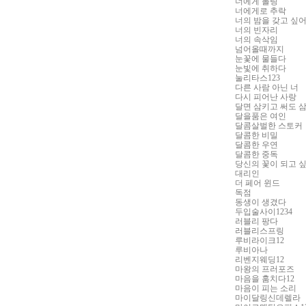
너에게 폴링
너에게로 추락
너의 밤을 갖고 싶
너의 빈자리
너의 속삭임
넘어올때까지
눈꽃에 물들다
눈빛에 취하다
눌리타스
123
다른 사람 아닌 너
다시 피어난 사랑
달면 삼키고 써도 
달을품은 여인
달콤살벌한 스토커
달콤한 비밀
달콤한 우연
달콤한 중독
당신의 꽃이 되고 
대리인
더 페어 윈드
독점
동생이 생겼다
두입술사이
1234
러블리 팡다
러블리스프링
루비라이크
12
루비아나
리벤지웨딩
12
마왕의 프러포즈
마음을 훔치다
12
마음이 피는 소리
마이달링신데렐라