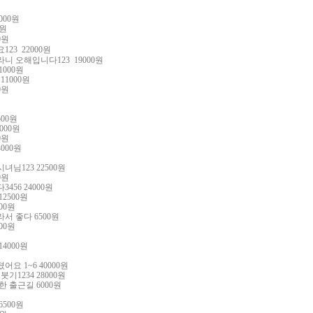
000
원
원
0
원
요
123 22000
원
라니 오해입니다
123 19000
원
1000
원
 11000
원
0
원
00
원
000
원
0
원
4000
원
시녀님
123 22500
원
0
원
다
3456 24000
원
12500
원
00
원
라서 좋다
6500
원
00
원
원
14000
원
졌어요
1~6 40000
원
 붓기
1234 28000
원
한 출근길
6000
원
6500
원