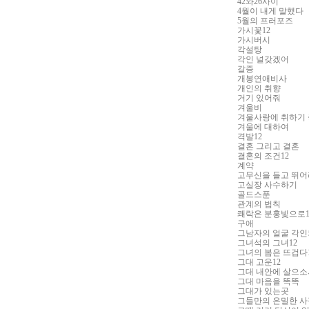
42
와
26
사이
4
월이 내게 말했다
5
월의 프러포즈
가시꽃
12
가시버시
각설탕
각인 널갖겠어
갈증
개봉연애비사
개인의 취향
거기 있어줘
겨울비
겨울사랑에 취하기
겨울에 대하여
격발
12
결혼 그리고 결혼
결혼의 조건
12
계약
고무신을 들고 뛰어
고실장 사수하기
골드스푼
관계의 법칙
쾌락은 분홍빛으로
구애
그남자의 얼굴 각
그녀석의 그녀
12
그녀의 봄은 뜨겁다
그대 고운
12
그대 내안에 살으소
그대 마음을 똑똑
그대가 있는곳
그들만의 은밀한 사