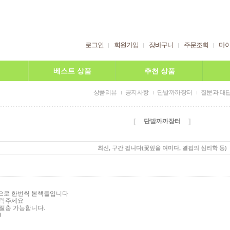
로그인
회원가입
장바구니
주문조회
마
베스트 상품
추천 상품
상품리뷰
공지사항
단발까까장터
질문과 대
[
]
단발까까장터
최신, 구간 팝니다(꽃잎을 여미다, 결핍의 심리학 등)
으로 한번씩 본책들입니다
연락주세요
격절충 가능합니다
.
0