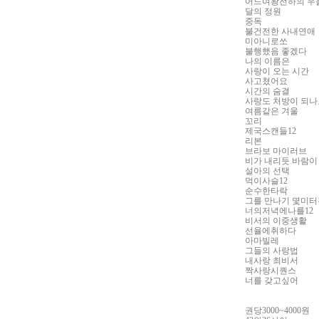
어느여왕전하의 우
달의 정원
중독
불건전한 사내연애
미아니로쏘
불행했음 좋겠다
나의 이름은
사랑이 오는 시간
사고쳤어요
시간의 숨결
사랑도 처방이 되나
여름같은 겨울
꼬리
제국스캔들
12
리본
브라보 마이러브
비가 내리듯 바람이
설아의 선택
먹이사슬
12
순수한타락
그를 만나기 몇미터
너의저녁에나를
12
비서의 이중생활
선율에취하다
아마빌레
그들의 사랑법
내사랑 최비서
짝사랑시퀀스
너를 갖고싶어
권당
3000~4000
원