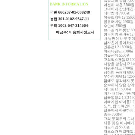
숙적과의 동침
7500
BANK INFORMATION
여전히 파혼
5500
원
그녀에게 상냥해진
국민 666237-01-008249
디어썸머
7000
원
이웃집악당
12 1500
농협 301-0102-9547-11
콜유어네임
5500
원
우리 1002-547-214564
수연아
5500
원
브라질의 하룻밤
50
예금주: 이승희지성도서
황무지의 봄바람
12 
내 남편이 너무 귀
남사친이 돌아왔다
연홍전
1,2 15000
원
어쩌다웨딩
7500
원
겨울산책
5500
원
고의적스캔들
12 15
사랑을 말할때
12 14
재워주세요
7500
원
냉정한 독재자
6000
우아한 새벽
12 1200
꿈에도 생각하지 못
순수하지 않은 감
닥터퀸
12 15000
원
비가 내리듯
,
바람이
삼국몽경화
1,2,3 19
아빠가된 아이돌
1,2
도적
,
왕의 여인이 
달콤하게 짜릿하게
중독
7000
원
그의 무색무취 그
새를 잊은 마녀에
배드게임
5500
원
차보스와 매일매일