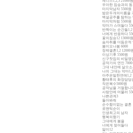
제니스
1,2,3 21000
우아한 짐승과의 
마지막남자
5500
원
밤은두개의이름을 
백설공주를 탐하는
마지막처럼
5500
원
악마가 스며들다
55
반짝이는 순간들
1,2
너에게 반응하다
55
꽃의짐승
12 13000
숨자취를 더듬은적
봄이오나봄
6000
정략결혼
1,2 12000
이상기후
5500
원
신구찻집의 비밀영
공작가의 연인
7000
그대 내안에 살으소
나의 그대는 악마
1,
아주은밀한연애
1,2
황태후의 화장담당
작은복수
5000
원
공작님을 거절합니
사랑안에 머물러
55
나쁜관계
3
돌아봐줘
순수함이없는 결혼
로맨틱순이
인생최고의 남자
행복의향기
그대에게 봄을
너에게 젖어들다
앓이
12