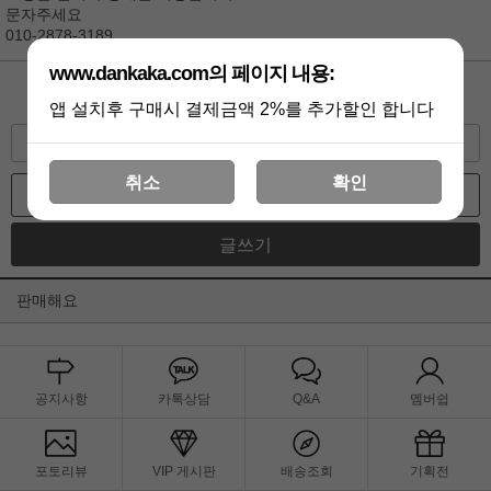
문자주세요
010-2878-3189
www.dankaka.com의 페이지 내용:
댓글쓰기
앱 설치후 구매시 결제금액 2%를 추가할인 합니다
수정
삭제
추천
취소
확인
목록
글쓰기
판매해요
공지사항
카톡상담
Q&A
멤버쉽
포토리뷰
VIP 게시판
배송조회
기획전