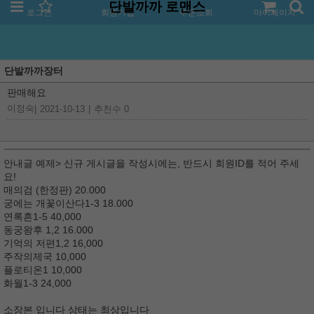
단발까까 로맨스
로그인
회원가입
주문조회
마이페이지
단발까까장터
판매해요
이정숙
|
2021-10-13
|
추천수 0
안내글 예제> 신규 게시글을 작성시에는, 반드시 회원ID를 적어 주세
요!
매의검 (한정판) 20.000
궁에는 개꽃이산다1-3 18.000
연록흔1-5 40,000
동궁왕후 1,2 16.000
기억의 저편1,2 16,000
주작의제국 10,000
플로티온1 10,000
화월1-3 24,000
소장본 입니다 상태는 최상입니다