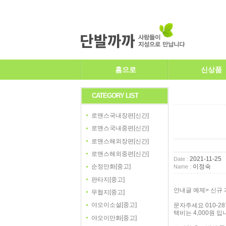
홈으로
신상품
CATEGORY LIST
로맨스국내장편[신간]
로맨스국내중편[신간]
로맨스해외장편[신간]
로맨스해외중편[신간]
2021-11-25
Date :
이정숙
순정만화[중고]
Name :
판타지[중고]
안내글 예제> 신규 
무협지[중고]
야오이소설[중고]
문자주세요 010-287
택비는 4,000원 입
야오이만화[중고]