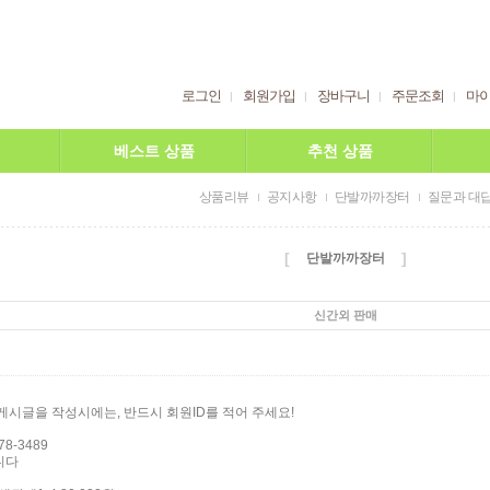
로그인
회원가입
장바구니
주문조회
마
베스트 상품
추천 상품
상품리뷰
공지사항
단발까까장터
질문과 대
[
]
단발까까장터
신간외 판매
게시글을 작성시에는, 반드시 회원ID를 적어 주세요!
8-3489
니다