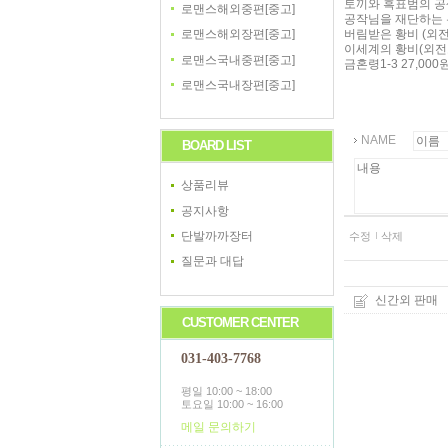
토끼와 흑표범의 공생
로맨스해외중편[중고]
공작님을 재단하는 우
버림받은 황비 (외전포
로맨스해외장편[중고]
이세계의 황비(외전포함
로맨스국내중편[중고]
금혼령1-3 27,000
로맨스국내장편[중고]
NAME
BOARD LIST
상품리뷰
공지사항
단발까까장터
수정
삭제
질문과 대답
신간외 판매
CUSTOMER CENTER
031-403-7768
평일 10:00 ~ 18:00
토요일 10:00 ~ 16:00
메일 문의하기