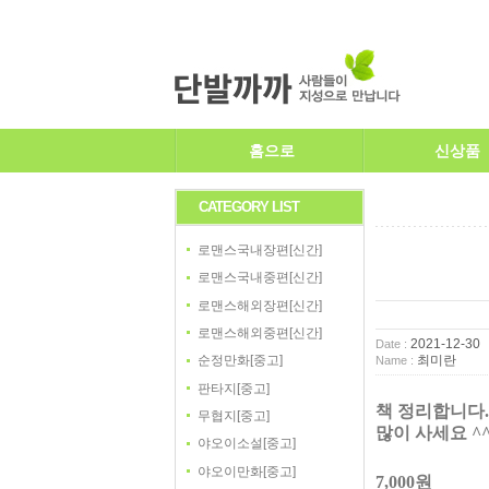
홈으로
신상품
CATEGORY LIST
로맨스국내장편[신간]
로맨스국내중편[신간]
로맨스해외장편[신간]
로맨스해외중편[신간]
2021-12-30
Date :
최미란
순정만화[중고]
Name :
판타지[중고]
책 정리합니다
.
무협지[중고]
많이 사세요
^
야오이소설[중고]
야오이만화[중고]
7,000
원