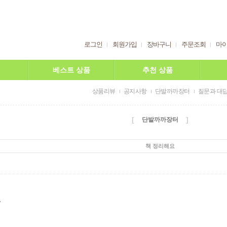
로그인
회원가입
장바구니
주문조회
마
베스트 상품
추천 상품
상품리뷰
공지사항
단발까까장터
질문과 대
[
]
단발까까장터
책 정리해요
^