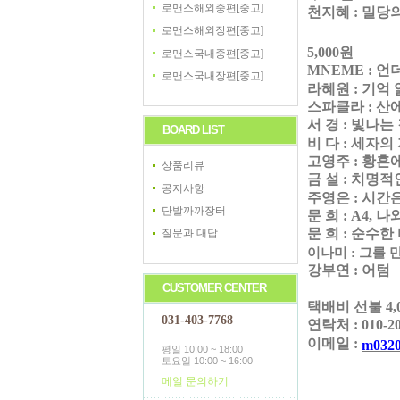
로맨스해외중편[중고]
천지혜
:
밀당
로맨스해외장편[중고]
5,000
원
로맨스국내중편[중고]
MNEME :
언
로맨스국내장편[중고]
라혜원
:
기억 
스파클라
:
산
서 경
:
빛나는
BOARD LIST
비 다
:
세자의
고영주
:
황혼
상품리뷰
금 설
:
치명적
공지사항
주영은
:
시간은
단발까까장터
문 희
: A4,
나와
문 희
:
순수한
질문과 대답
이나미
:
그를 
강부연
:
어텀
CUSTOMER CENTER
택배비 선불
4,
031-403-7768
연락처
: 010-2
이메일
:
m0320
평일 10:00 ~ 18:00
토요일 10:00 ~ 16:00
메일 문의하기