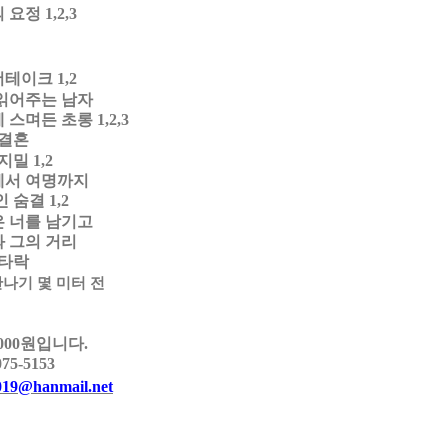
의 요정
1,2,3
더테이크
1,2
읽어주는 남자
에 스며든 초롱
1,2,3
 결혼
 지밀
1,2
에서 여명까지
인 숨결
1,2
 너를 남기고
 그의 거리
 타락
만나기 몇 미터 전
000
원입니다
.
075-5153
19@hanmail.net