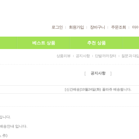
로그인
회원가입
장바구니
주문조회
마
베스트 상품
추천 상품
상품리뷰
공지사항
단발까까장터
질문과 대
[
]
공지사항
[신간배송]10월24일(화) 꼴라쥬 배송됩니다.
입니다.
간 배송안내 입니다.
 作)