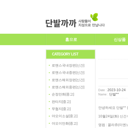
홈으로
신상품
CATEGORY LIST
로맨스국내장편[신간]
로맨스국내중편[신간]
로맨스해외장편[신간]
로맨스해외중편[신간]
2023-10-24
Date :
단발**
순정만화[중고]
Name :
판타지[중고]
안녕하세요 단발** 
무협지[중고]
야오이소설[중고]
10월24일(화) 신
야오이만화[중고]
영컴 : 꼴라쥬(미엔느