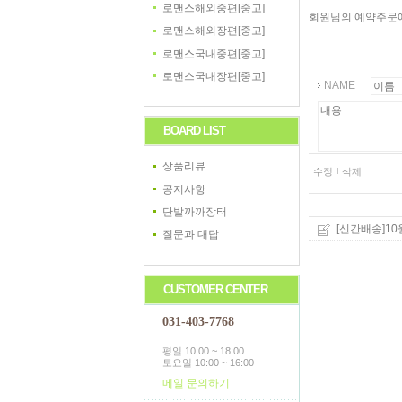
로맨스해외중편[중고]
회원님의 예약주문에
로맨스해외장편[중고]
로맨스국내중편[중고]
로맨스국내장편[중고]
NAME
BOARD LIST
상품리뷰
수정
삭제
공지사항
단발까까장터
[신간배송]10
질문과 대답
CUSTOMER CENTER
031-403-7768
평일 10:00 ~ 18:00
토요일 10:00 ~ 16:00
메일 문의하기