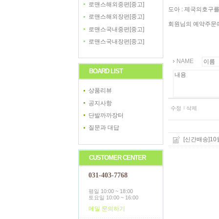
로맨스해외중편[중고]
도아 : 제국의호구를
로맨스해외장편[중고]
회원님의 예약주문에
로맨스국내중편[중고]
로맨스국내장편[중고]
NAME
BOARD LIST
상품리뷰
공지사항
수정
삭제
단발까까장터
질문과 대답
[신간배송]1
CUSTOMER CENTER
031-403-7768
평일 10:00 ~ 18:00
토요일 10:00 ~ 16:00
메일 문의하기