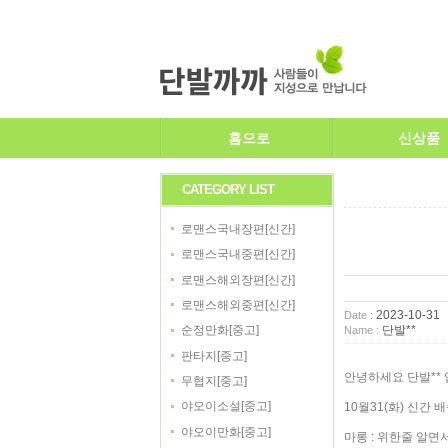
홈으로
신상품
CATEGORY LIST
로맨스국내장편[신간]
로맨스국내중편[신간]
로맨스해외장편[신간]
로맨스해외중편[신간]
2023-10-31
Date :
단발**
순정만화[중고]
Name :
판타지[중고]
안녕하세요 단발** 
무협지[중고]
야오이소설[중고]
10월31(화) 신간 
야오이만화[중고]
마롱 : 위한줄 알면