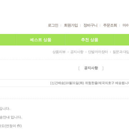
로그인
회원가입
장바구니
주문조회
마
베스트 상품
추천 상품
상품리뷰
공지사항
단발까까장터
질문과 대
[
]
공지사항
[신간배송]10월31일(화) 위험한줄/제국의호구 배송됩니
입니다.
배송안내 입니다.
서도(언정이 作)