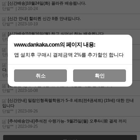
[신간배송]10월24일(화) 꼴라쥬 배송됩니다.
단발**
| 2023-10-24
[신간 안내] 할리퀸 신간 8종 안내입니다.
단발**
| 2023-10-19
[신간배송]10월16일(월) 하고 싶어서 하는 배송됩니다.
단발**
| 2023-10-16
www.dankaka.com의 페이지 내용:
[신간안내] 위험한 줄 알면서도(전2권세트) 대한 안내입니다.
앱 설치후 구매시 결제금액 2%를 추가할인 합니다
단발**
| 2023-10-13
[신간안내] 제국의 호구를 구원하기 위하여(전2권세트) 대한 안내입니
다.
단발**
| 2023-10-13
취소
확인
[신간안내] 우리 집에는 쥐가 있다 개정판 대한 안내입니다
단발**
| 2023-10-08
[신간안내] 밀랍인형폭렬학원가 5~8 세트(전4권세트) (19세) 대한 안내
입니다
단발**
| 2023-09-26
[추석배송안내]추석전 수령가능- 9월25일(월) 오후4시前 결제 까지
단발**
| 2023-09-25