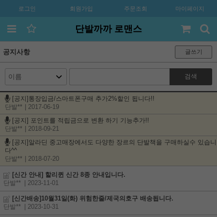
로그인
회원가입
주문조회
마이페이지
단발까까 로맨스
공지사항
글쓰기
검색
[공지]통장입금/스마트폰구매 추가2%할인 됩니다!!
단발**
| 2017-06-19
[공지] 포인트를 적립금으로 변환 하기 기능추가!!
단발**
| 2018-09-21
[공지]알라딘 중고매장에서도 다양한 장르의 단발책을 구매하실수 있습니
다^^
단발**
| 2018-07-20
[신간 안내] 할리퀸 신간 8종 안내입니다.
단발**
| 2023-11-01
[신간배송]10월31일(화) 위험한줄/제국의호구 배송됩니다.
단발**
| 2023-10-31