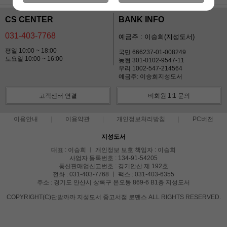
CS CENTER
BANK INFO
031-403-7768
예금주 : 이승희(지성도서)
평일 10:00 ~ 18:00
국민 666237-01-008249
토요일 10:00 ~ 16:00
농협 301-0102-9547-11
우리 1002-547-214564
예금주: 이승희지성도서
고객센터 연결
비회원 1:1 문의
이용안내
이용약관
개인정보처리방침
PC버전
지성도서
대표 : 이승희 ㅣ 개인정보 보호 책임자 : 이승희
사업자 등록번호 : 134-91-54205
통신판매업신고번호 : 경기안산 제 192호
전화 : 031-403-7768 ㅣ 팩스 : 031-403-6355
주소 : 경기도 안산시 상록구 본오동 869-6 B1층 지성도서
COPYRIGHT(C)단발까까 지성도서 중고서점 로맨스 ALL RIGHTS RESERVED.