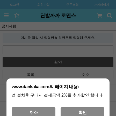
로그인
회원가입
주문조회
마이페이지
단발까까 로맨스
공지사항
게시글 작성 시 입력한 비밀번호를 입력해 주세요.
확인
목록
취소
www.dankaka.com의 페이지 내용:
앱 설치후 구매시 결제금액 2%를 추가할인 합니다
공지사항
카톡상담
Q&A
멤버쉽
취소
확인
포토리뷰
VIP 게시판
배송조회
기획전