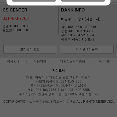
CS CENTER
BANK INFO
031-403-7768
예금주 : 이승희(지성도서)
평일 10:00 ~ 18:00
국민 666237-01-008249
토요일 10:00 ~ 16:00
농협 301-0102-9547-11
우리 1002-547-214564
예금주: 이승희지성도서
고객센터 연결
비회원 1:1 문의
이용안내
이용약관
개인정보처리방침
PC버전
지성도서
대표 : 이승희 ㅣ 개인정보 보호 책임자 : 이승희
사업자 등록번호 : 134-91-54205
통신판매업신고번호 : 경기안산 제 192호
전화 : 031-403-7768 ㅣ 팩스 : 031-403-6355
주소 : 경기도 안산시 상록구 본오동 869-6 B1층 지성도서
COPYRIGHT(C)단발까까 지성도서 중고서점 로맨스 ALL RIGHTS RESERVED.