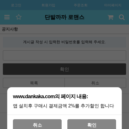
로그인
회원가입
주문조회
마이페이지
단발까까 로맨스
공지사항
게시글 작성 시 입력한 비밀번호를 입력해 주세요.
확인
목록
취소
www.dankaka.com의 페이지 내용:
앱 설치후 구매시 결제금액 2%를 추가할인 합니다
공지사항
카톡상담
Q&A
멤버쉽
취소
확인
포토리뷰
VIP 게시판
배송조회
기획전