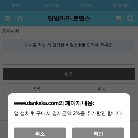
로그인
회원가입
주문조회
마이페이지
단발까까 로맨스
공지사항
게시글 작성 시 입력한 비밀번호를 입력해 주세요.
확인
목록
취소
www.dankaka.com의 페이지 내용:
앱 설치후 구매시 결제금액 2%를 추가할인 합니다
공지사항
카톡상담
Q&A
멤버쉽
취소
확인
포토리뷰
VIP 게시판
배송조회
기획전