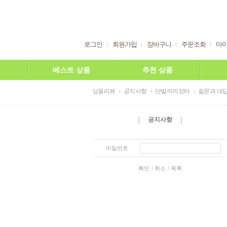
로그인
회원가입
장바구니
주문조회
마
베스트 상품
추천 상품
상품리뷰
공지사항
단발까까장터
질문과 대
[
]
공지사항
비밀번호
확인
취소
목록