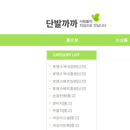
홈으로
신상품
CATEGORY LIST
로맨스국내장편[신간]
로맨스국내중편[신간]
로맨스해외장편[신간]
로맨스해외중편[신간]
순정만화[중고]
판타지[중고]
무협지[중고]
야오이소설[중고]
야오이만화[중고]