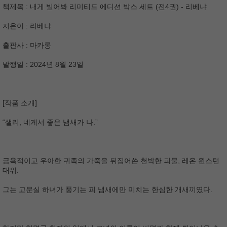
책제목 : 내게 빌어봐 리미티드 에디션 박스 세트 (전4권) - 리베냐
지은이 : 리베냐
출판사 : 마카롱
발행일 : 2024년 8월 23일
[작품 소개]
“샐리, 네게서 좋은 냄새가 나.”
금욕적이고 우아한 귀족의 가죽을 뒤집어쓴 천박한 괴물, 레온 윈스턴
대위.
그는 고문실 하녀가 풍기는 피 냄새에만 미치는 한심한 개새끼였다.