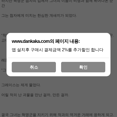
하지만 혁명군 첩자의 입에서 그녀의 이름이 비명과 함께 튀어나온 순
간
그는 첩자에게 미치는 한심한 개새끼가 되었다.
“착한 아이를 괴롭힐 순 없으니 참았는데. 이젠 참을 필요가 없게 됐군.
고마워, 샐리. 이런, 아니지….”
www.dankaka.com의 페이지 내용:
앱 설치후 구매시 결제금액 2%를 추가할인 합니다
레온 윈스턴이 귀족의 가죽을 벗었을 때….
취소
확인
“그레이스.”
그레이스는 제게 물었다.
어릴 적의 난 괴물을 만난 걸까, 만든 걸까.
결국 그녀는 혁명군을 지키기 위해 적과의 역겨운 거래에 응하게 되고.