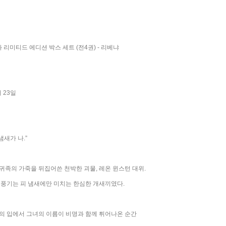
봐 리미티드 에디션 박스 세트 (전4권) - 리베냐
월 23일
냄새가 나.”
귀족의 가죽을 뒤집어쓴 천박한 괴물, 레온 윈스턴 대위.
 풍기는 피 냄새에만 미치는 한심한 개새끼였다.
의 입에서 그녀의 이름이 비명과 함께 튀어나온 순간