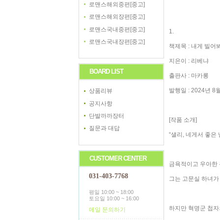
로맨스해외중편[중고]
로맨스해외장편[중고]
로맨스국내중편[중고]
1.
로맨스국내장편[중고]
책제목 : 내게 빌어
지은이 : 리베냐
BOARD LIST
출판사 : 마카롱
발행일 : 2024년 8
상품리뷰
공지사항
단발까까장터
[작품 소개]
질문과 대답
“샐리, 네게서 좋은 
CUSTOMER CENTER
금욕적이고 우아한 
031-403-7768
그는 고문실 하녀가
평일 10:00 ~ 18:00
토요일 10:00 ~ 16:00
하지만 혁명군 첩자
메일 문의하기