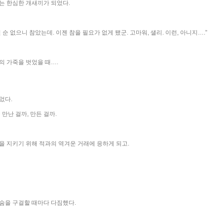
는 한심한 개새끼가 되었다.
 순 없으니 참았는데. 이젠 참을 필요가 없게 됐군. 고마워, 샐리. 이런, 아니지….”
의 가죽을 벗었을 때….
었다.
 만난 걸까, 만든 걸까.
을 지키기 위해 적과의 역겨운 거래에 응하게 되고.
숨을 구걸할 때마다 다짐했다.