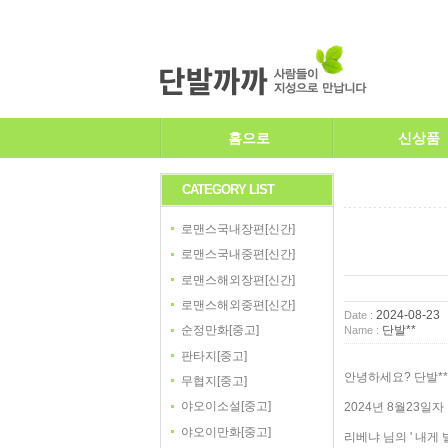
홈으로
신상품
CATEGORY LIST
로맨스국내장편[신간]
로맨스국내중편[신간]
로맨스해외장편[신간]
로맨스해외중편[신간]
2024-08-23
Date :
단발**
순정만화[중고]
Name :
판타지[중고]
안녕하세요? 단발*
무협지[중고]
야오이소설[중고]
2024년 8월23일자
야오이만화[중고]
리베냐 님의 ' 내게