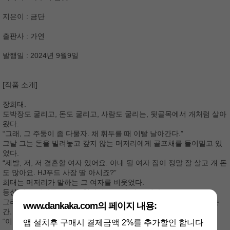
지은이 : 금단
출판사 : 가연
발행일 : 2024년 9월9일
[작품 소개]
장희태.
도박장도 굴리고, 돈도 굴리고, 사람도 굴리는, 뒷골목에서 개처럼 살아
왔다.
“그래, 그 주둥이 좀 다물자. 채 휘두를 때 이빨 날아간다.”
그날 그는 돈을 빌려놓고 갚지 않는 머저리에게 골프채를 들이밀고 있
었다.
“제발, 저, 저 결혼할 여자 있어요. 아내 될 여자 집이 정말 잘 살고 걔 돈
도 많아요. HJ푸드 사장 딸 아시죠?”
희태는 머저리가 말하는 그 여자를 비웃었다.
등신 같은 남자를 만나는 천하의 호구가 따로 없다고.
그러나 믿을 수 없이 예쁜 여자가 제 시야로 들어와 골프채를 뺏는 순
www.dankaka.com의 페이지 내용:
간, 너털웃음이 터졌다.
“이거 진짜 보통이 아니네?”
앱 설치후 구매시 결제금액 2%를 추가할인 합니다