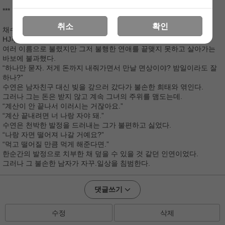
***
취소
확인
채수연.
HJ푸드 사장의 딸. 한국 동양화의 얼굴 등등
여러 이름으로 불렸지만 그저 불행한 연애를 끝맺지 못하고 살아가는
바보에 불과했다.
“하나만 묻자. 저게 돈까지 내줘가면서 만날 면상이야? 밤일이라도 잘
하나?”
수연은 남자친구 대신 빚을 갚으러 갔다가 불손한 희태와 엮인다.
그러나 그는 돈은 받지 않고 계속 그녀의 주위를 맴도는데.
“계산이 안 끝나서 이러시는 거잖아요.”
“계산 끝내려면 너 나랑 자야 돼.”
수연은 천박한 발정을 드러내는 그가 불편하고 싫었다.
“나랑 자면 떨어져 나갈 거예요?”
“먹고 떨어질 만큼 먹게 해준다면.”
한순간의 발정으로 치부한 채 덮을 수 있을 것 같던 인연이었다.
그러나 그 불손한 남자가 자꾸.일상을 침범한다.
댓글쓰기
수정
삭제