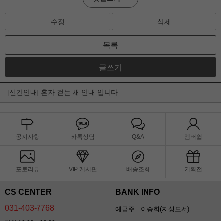
수정
삭제
목록
글쓰기
[신간안내] 혼자 걷는 새 안내 입니다
공지사항
카톡상담
Q&A
멤버쉽
포토리뷰
VIP 게시판
배송조회
기획전
CS CENTER
BANK INFO
031-403-7768
예금주 : 이승희(지성도서)