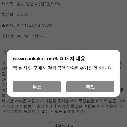
책제목 : 혼자 걷는 새(전2권세트)
지은이 : 서사희
출판사 : 영컴(YOUNG COM)
발행일 : 2024년12월27일
[작품 소개]
www.dankaka.com의 페이지 내용:
어머니가 남긴 사채 빚으로 인해 한순간에 나락으로 떨어지게 된 여원.
앱 설치후 구매시 결제금액 2%를 추가할인 합니다
사채업체 사장에게 채권을 양도하던 중 우연히 그곳을 찾은 이석은 여
원에게 한 가지 제안을 한다.
3년 동안 자신의 파트너가 되어주는 대가로 사채 상환 기한을 연장해
주겠다는 것.
취소
확인
벼랑 끝에 몰려있던 여원은 그 제안을 받아들이고, 그렇게 함께 시간을
보내며 이석을 사랑하게 된다.
하지만 이석은 여원에게 다정한 듯하면서도 무관심한 태도로 선을 그어
버리고 그의 행동에 조금이나마 희망을 품었던 여원은 마지막 순간, 끝
내 무너지며 돌이킬 수 없는 선택을 하고야 만다.
댓글쓰기