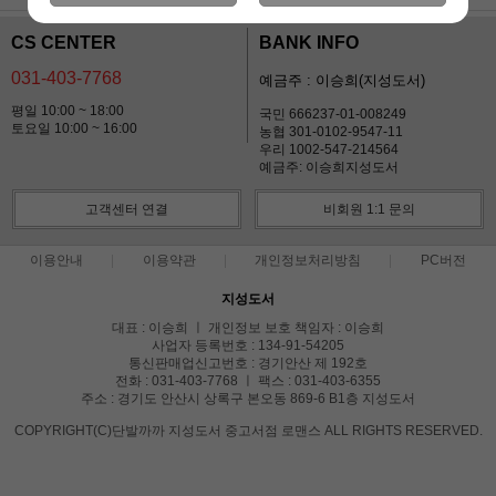
CS CENTER
BANK INFO
031-403-7768
예금주 : 이승희(지성도서)
평일 10:00 ~ 18:00
국민 666237-01-008249
토요일 10:00 ~ 16:00
농협 301-0102-9547-11
우리 1002-547-214564
예금주: 이승희지성도서
고객센터 연결
비회원 1:1 문의
이용안내
이용약관
개인정보처리방침
PC버전
지성도서
대표 : 이승희 ㅣ 개인정보 보호 책임자 : 이승희
사업자 등록번호 : 134-91-54205
통신판매업신고번호 : 경기안산 제 192호
전화 : 031-403-7768 ㅣ 팩스 : 031-403-6355
주소 : 경기도 안산시 상록구 본오동 869-6 B1층 지성도서
COPYRIGHT(C)단발까까 지성도서 중고서점 로맨스 ALL RIGHTS RESERVED.