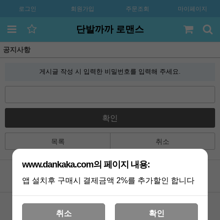
로그인
회원가입
주문조회
마이페이지
단발까까 로맨스
공지사항
게시글 작성 시 입력한 비밀번호를 입력해 주세요.
확인
목록
취소
www.dankaka.com의 페이지 내용:
앱 설치후 구매시 결제금액 2%를 추가할인 합니다
공지사항
카톡상담
Q&A
멤버쉽
취소
확인
포토리뷰
VIP 게시판
배송조회
기획전