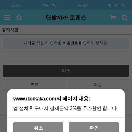
로그인
회원가입
주문조회
마이페이지
단발까까 로맨스
공지사항
게시글 작성 시 입력한 비밀번호를 입력해 주세요.
확인
목록
취소
www.dankaka.com의 페이지 내용:
앱 설치후 구매시 결제금액 2%를 추가할인 합니다
공지사항
카톡상담
Q&A
멤버쉽
취소
확인
포토리뷰
VIP 게시판
배송조회
기획전