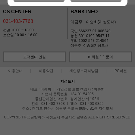
CS CENTER
BANK INFO
031-403-7768
예금주 : 이승희(지성도서)
평일 10:00 ~ 18:00
국민 666237-01-008249
토요일 10:00 ~ 16:00
농협 301-0102-9547-11
우리 1002-547-214564
예금주: 이승희지성도서
고객센터 연결
비회원 1:1 문의
이용안내
이용약관
개인정보처리방침
PC버전
지성도서
대표 : 이승희 ㅣ 개인정보 보호 책임자 : 이승희
사업자 등록번호 : 134-91-54205
통신판매업신고번호 : 경기안산 제 192호
전화 : 031-403-7768 ㅣ 팩스 : 031-403-6355
주소 : 경기도 안산시 상록구 본오동 869-6 B1층 지성도서
COPYRIGHT(C)단발까까 지성도서 중고서점 로맨스 ALL RIGHTS RESERVED.