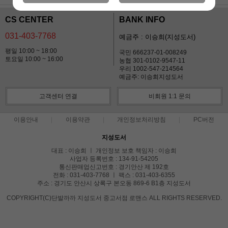
CS CENTER
BANK INFO
031-403-7768
예금주 : 이승희(지성도서)
평일 10:00 ~ 18:00
국민 666237-01-008249
토요일 10:00 ~ 16:00
농협 301-0102-9547-11
우리 1002-547-214564
예금주: 이승희지성도서
고객센터 연결
비회원 1:1 문의
이용안내
이용약관
개인정보처리방침
PC버전
지성도서
대표 : 이승희 ㅣ 개인정보 보호 책임자 : 이승희
사업자 등록번호 : 134-91-54205
통신판매업신고번호 : 경기안산 제 192호
전화 : 031-403-7768 ㅣ 팩스 : 031-403-6355
주소 : 경기도 안산시 상록구 본오동 869-6 B1층 지성도서
COPYRIGHT(C)단발까까 지성도서 중고서점 로맨스 ALL RIGHTS RESERVED.