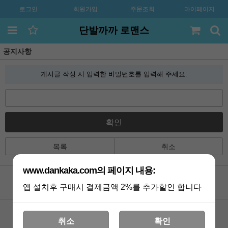
로그인
회원가입
주문조회
마이페이지
단발까까 로맨스
공지사항
게시글 작성 시 입력한 비밀번호를 입력해 주세요.
확인
목록
취소
www.dankaka.com의 페이지 내용:
앱 설치후 구매시 결제금액 2%를 추가할인 합니다
공지사항
카톡상담
Q&A
멤버쉽
취소
확인
포토리뷰
VIP 게시판
배송조회
기획전