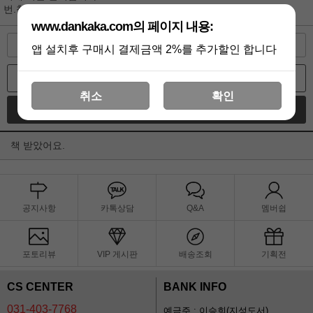
번.창.하세요..
www.dankaka.com의 페이지 내용:
수정
삭제
답변
앱 설치후 구매시 결제금액 2%를 추가할인 합니다
목록
취소
확인
글쓰기
책 받았어요.
공지사항
카톡상담
Q&A
멤버쉽
포토리뷰
VIP 게시판
배송조회
기획전
CS CENTER
BANK INFO
031-403-7768
예금주 : 이승희(지성도서)