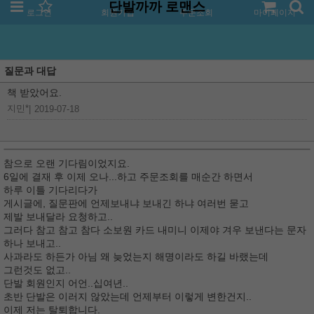
단발까까 로맨스
로그인
회원가입
주문조회
마이페이지
질문과 대답
책 받았어요.
지민*
|
2019-07-18
참으로 오랜 기다림이었지요.
6일에 결재 후 이제 오나...하고 주문조회를 매순간 하면서
하루 이틀 기다리다가
게시글에, 질문판에 언제보내냐 보내긴 하냐 여러번 묻고
제발 보내달라 요청하고..
그러다 참고 참고 참다 소보원 카드 내미니 이제야 겨우 보낸다는 문자
하나 보내고..
사과라도 하든가 아님 왜 늦었는지 해명이라도 하길 바랬는데
그런것도 없고..
단발 회원인지 어언..십여년..
초반 단발은 이러지 않았는데 언제부터 이렇게 변한건지..
이제 저는 탈퇴합니다.