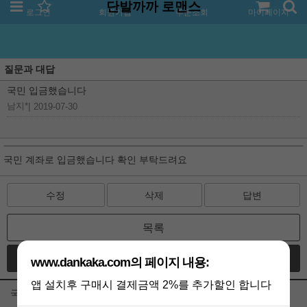
단발까까 로맨스
로그인
회원가입
주문조회
마이페이지
질문과 대답
국민 입금했습니다
남지*
|
2019-07-30
국민 계좌로 입금했습니다 확인 부탁드려요
수정
삭제
답변
목록
글쓰기
www.dankaka.com의 페이지 내용:
앱 설치후 구매시 결제금액 2%를 추가할인 합니다
국민 입금했습니다