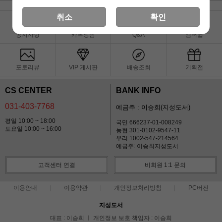
취소
확인
공지사항
카톡상담
Q&A
멤버쉽
포토리뷰
VIP 게시판
배송조회
기획전
CS CENTER
BANK INFO
031-403-7768
예금주 : 이승희(지성도서)
평일 10:00 ~ 18:00
국민 666237-01-008249
토요일 10:00 ~ 16:00
농협 301-0102-9547-11
우리 1002-547-214564
예금주: 이승희지성도서
고객센터 연결
비회원 1:1 문의
이용안내
이용약관
개인정보처리방침
PC버전
지성도서
대표 : 이승희 ㅣ 개인정보 보호 책임자 : 이승희