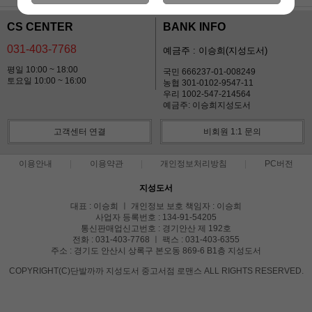
CS CENTER
BANK INFO
031-403-7768
예금주 : 이승희(지성도서)
평일 10:00 ~ 18:00
국민 666237-01-008249
토요일 10:00 ~ 16:00
농협 301-0102-9547-11
우리 1002-547-214564
예금주: 이승희지성도서
고객센터 연결
비회원 1:1 문의
이용안내
이용약관
개인정보처리방침
PC버전
지성도서
대표 : 이승희 ㅣ 개인정보 보호 책임자 : 이승희
사업자 등록번호 : 134-91-54205
통신판매업신고번호 : 경기안산 제 192호
전화 : 031-403-7768 ㅣ 팩스 : 031-403-6355
주소 : 경기도 안산시 상록구 본오동 869-6 B1층 지성도서
COPYRIGHT(C)단발까까 지성도서 중고서점 로맨스 ALL RIGHTS RESERVED.