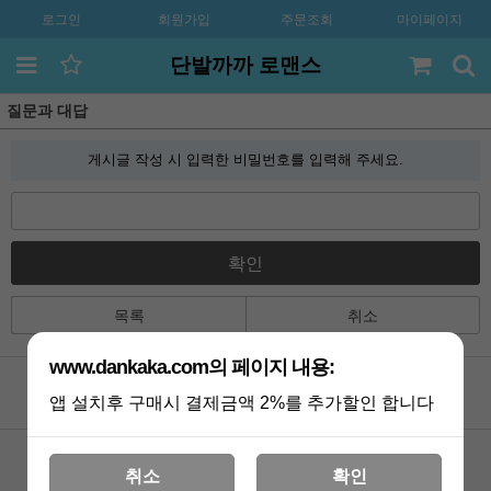
로그인
회원가입
주문조회
마이페이지
단발까까 로맨스
질문과 대답
게시글 작성 시 입력한 비밀번호를 입력해 주세요.
확인
목록
취소
www.dankaka.com의 페이지 내용:
앱 설치후 구매시 결제금액 2%를 추가할인 합니다
공지사항
카톡상담
Q&A
멤버쉽
취소
확인
포토리뷰
VIP 게시판
배송조회
기획전