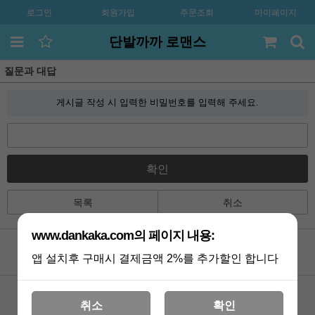
로그인
회원가입
주문조회
마이페이지
단발까까 로맨스
질문과 대답
게시글 작성 시 입력한 비밀번호를 입력해 주세요.
확인
목록
취소
www.dankaka.com의 페이지 내용:
앱 설치후 구매시 결제금액 2%를 추가할인 합니다
공지사항
카톡상담
Q&A
멤버쉽
취소
확인
포토리뷰
VIP 게시판
배송조회
기획전