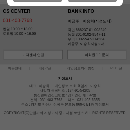
CS CENTER
BANK INFO
031-403-7768
예금주 : 이승희(지성도서)
평일 10:00 ~ 18:00
국민 666237-01-008249
토요일 10:00 ~ 16:00
농협 301-0102-9547-11
우리 1002-547-214564
예금주: 이승희지성도서
고객센터 연결
비회원 1:1 문의
이용안내
이용약관
개인정보처리방침
PC버전
지성도서
대표 : 이승희 ㅣ 개인정보 보호 책임자 : 이승희
사업자 등록번호 : 134-91-54205
통신판매업신고번호 : 경기안산 제 192호
전화 : 031-403-7768 ㅣ 팩스 : 031-403-6355
주소 : 경기도 안산시 상록구 본오동 869-6 B1층 지성도서
COPYRIGHT(C)단발까까 지성도서 중고서점 로맨스 ALL RIGHTS RESERVED.