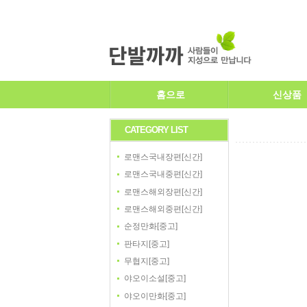
홈으로
신상품
CATEGORY LIST
로맨스국내장편[신간]
로맨스국내중편[신간]
로맨스해외장편[신간]
로맨스해외중편[신간]
순정만화[중고]
판타지[중고]
무협지[중고]
야오이소설[중고]
야오이만화[중고]