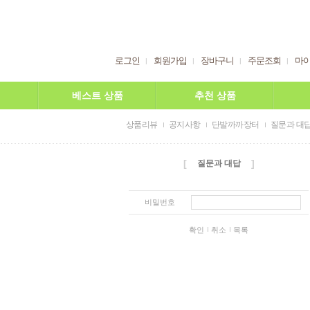
로그인
회원가입
장바구니
주문조회
마
베스트 상품
추천 상품
상품리뷰
공지사항
단발까까장터
질문과 대
[
]
질문과 대답
비밀번호
확인
취소
목록