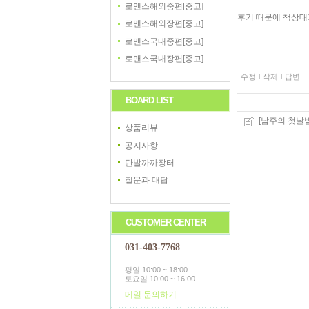
로맨스해외중편[중고]
후기 때문에 책상
로맨스해외장편[중고]
로맨스국내중편[중고]
로맨스국내장편[중고]
수정
삭제
답변
BOARD LIST
[남주의 첫날밤을
상품리뷰
공지사항
단발까까장터
질문과 대답
CUSTOMER CENTER
031-403-7768
평일 10:00 ~ 18:00
토요일 10:00 ~ 16:00
메일 문의하기