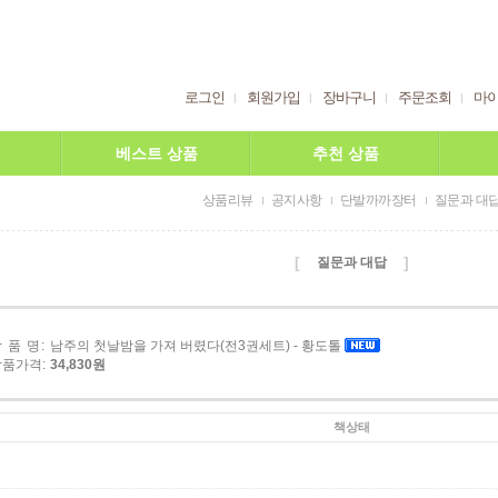
로그인
회원가입
장바구니
주문조회
마
베스트 상품
추천 상품
상품리뷰
공지사항
단발까까장터
질문과 대
[
]
질문과 대답
 품 명:
남주의 첫날밤을 가져 버렸다(전3권세트) - 황도톨
상품가격:
34,830원
책상태