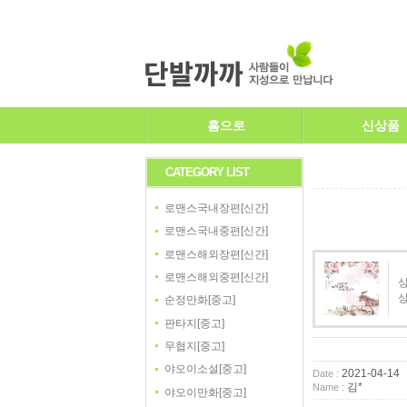
홈으로
신상품
CATEGORY LIST
로맨스국내장편[신간]
로맨스국내중편[신간]
로맨스해외장편[신간]
로맨스해외중편[신간]
상
순정만화[중고]
판타지[중고]
무협지[중고]
야오이소설[중고]
2021-04-14
Date :
김*
Name :
야오이만화[중고]