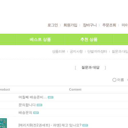
로그인
회원가입
장바구니
주문조회
마
베스트 상품
추천 상품
상품리뷰
공지사항
단발까까장터
질문과 대
[
]
질문과 대답
이름
roduct
Content
며칠째 배송준비....
문의합니다
배송문의
[메리지B(전2권세트) - 과앤]
재고 있나요?