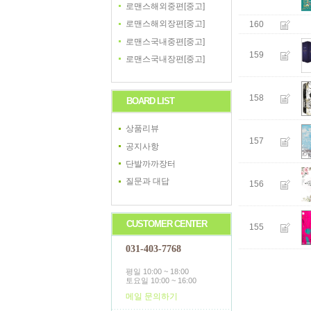
로맨스해외중편[중고]
로맨스해외장편[중고]
160
로맨스국내중편[중고]
159
로맨스국내장편[중고]
158
BOARD LIST
상품리뷰
157
공지사항
단발까까장터
질문과 대답
156
CUSTOMER CENTER
155
031-403-7768
평일 10:00 ~ 18:00
토요일 10:00 ~ 16:00
메일 문의하기