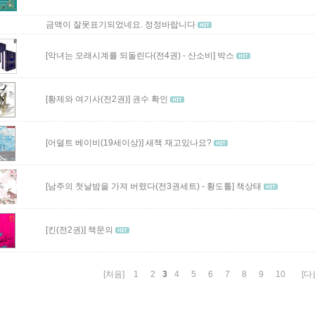
금액이 잘못표기되었네요. 정정바랍니다
[악녀는 모래시계를 되돌린다(전4권) - 산소비]
박스
[황제와 여기사(전2권)]
권수 확인
[어덜트 베이비(19세이상)]
새책 재고있나요?
[남주의 첫날밤을 가져 버렸다(전3권세트) - 황도톨]
책상태
[킨(전2권)]
책문의
3
[처음]
1
2
4
5
6
7
8
9
10
[다