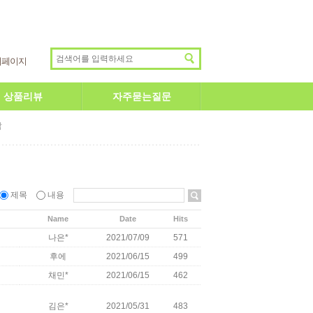
이페이지
상품리뷰
자주묻는질문
답
제목
내용
Name
Date
Hits
나은*
2021/07/09
571
후에
2021/06/15
499
채민*
2021/06/15
462
김은*
2021/05/31
483