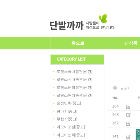
홈으로
신상품
CATEGORY LIST
로맨스국내장편[신간]
로맨스국내중편[신간]
로맨스해외장편[신간]
글쓰기
로맨스해외중편[신간]
No.
P
순정만화[중고]
164
판타지[중고]
163
무협지[중고]
162
야오이소설[중고]
야오이만화[중고]
161