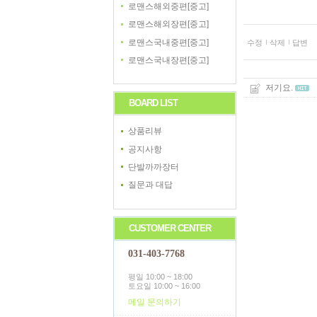
로맨스해외중편[중고]
로맨스해외장편[중고]
로맨스국내중편[중고]
수정
삭제
답변
로맨스국내장편[중고]
저기요.
BOARD LIST
상품리뷰
공지사항
단발까까장터
질문과 대답
CUSTOMER CENTER
031-403-7768
평일 10:00 ~ 18:00
토요일 10:00 ~ 16:00
메일 문의하기