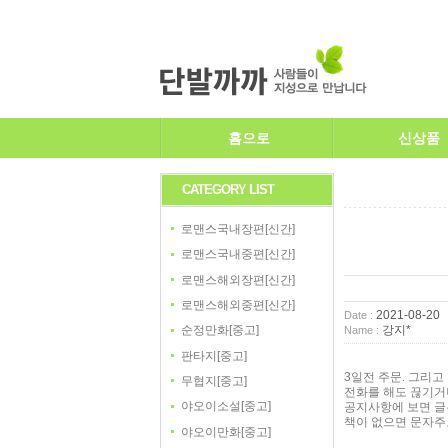
홈으로
신상품
CATEGORY LIST
로맨스국내장편[신간]
로맨스국내중편[신간]
로맨스해외장편[신간]
로맨스해외중편[신간]
2021-08-20
Date :
강지*
순정만화[중고]
Name :
판타지[중고]
3일전 주문. 그리고
무협지[중고]
전화를 해도 끊기거
야오이소설[중고]
공지사항에 보면 글
책이 없으면 문자주
야오이만화[중고]