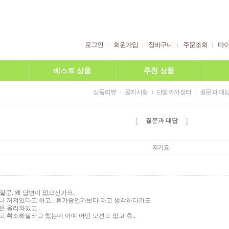
로그인
회원가입
장바구니
주문조회
마
베스트 상품
추천 상품
상품리뷰
공지사항
단발까까장터
질문과 대
[
]
질문과 대답
저기요.
 질문. 왜 답변이 없으신가요.
나 꺼져있다고 하고.. 휴가중인가보다 라고 생각하다가도
은 올라와있고..
고 취소해달라고 했는데 아예 어떤 모션도 없고 휴..