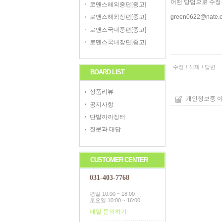
어떤 방법으로 수정
로맨스해외중편[중고]
green0622@na
로맨스해외장편[중고]
로맨스국내중편[중고]
로맨스국내장편[중고]
수정
삭제
답변
BOARD LIST
상품리뷰
개인정보중 이
공지사항
단발까까장터
질문과 대답
CUSTOMER CENTER
031-403-7768
평일 10:00 ~ 18:00
토요일 10:00 ~ 16:00
메일 문의하기