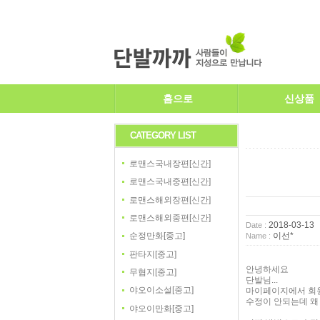
홈으로
신상품
CATEGORY LIST
로맨스국내장편[신간]
로맨스국내중편[신간]
로맨스해외장편[신간]
로맨스해외중편[신간]
2018-03-13
Date :
이선*
순정만화[중고]
Name :
판타지[중고]
안녕하세요
무협지[중고]
단발님...
야오이소설[중고]
마이페이지에서 회원정
수정이 안되는데 왜
야오이만화[중고]