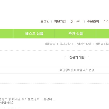
로그인
회원가입
장바구니
주문조회
마
베스트 상품
추천 상품
상품리뷰
공지사항
단발까까장터
질문과 대
[
]
질문과 대답
개인정보중 이메일 주소 변경
보 중 이메일 주소를 변경하고 싶은데....
 이럴까요?