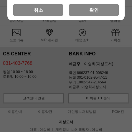
취소
확인
공지사항
카톡상담
Q&A
멤버쉽
포토리뷰
VIP 게시판
배송조회
기획전
CS CENTER
BANK INFO
031-403-7768
예금주 : 이승희(지성도서)
평일 10:00 ~ 18:00
국민 666237-01-008249
토요일 10:00 ~ 16:00
농협 301-0102-9547-11
우리 1002-547-214564
예금주: 이승희지성도서
고객센터 연결
비회원 1:1 문의
이용안내
이용약관
개인정보처리방침
PC버전
지성도서
대표 : 이승희 ㅣ 개인정보 보호 책임자 : 이승희