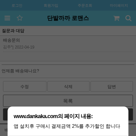
로그인
회원가입
주문조회
마이페이지
단발까까 로맨스
질문과 대답
배송문의
김주*
|
2022-04-19
언제쯤 배송돼나요?
수정
삭제
답변
목록
글쓰기
www.dankaka.com의 페이지 내용:
앱 설치후 구매시 결제금액 2%를 추가할인 합니다
배송문의