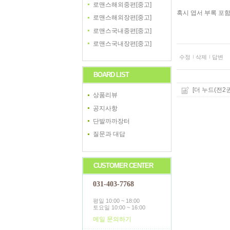
로맨스해외중편[중고]
혹시 엽서 부록 포
로맨스해외장편[중고]
로맨스국내중편[중고]
로맨스국내장편[중고]
수정
삭제
답변
BOARD LIST
[더 누드(전2권세
상품리뷰
공지사항
단발까까장터
질문과 대답
CUSTOMER CENTER
031-403-7768
평일 10:00 ~ 18:00
토요일 10:00 ~ 16:00
메일 문의하기