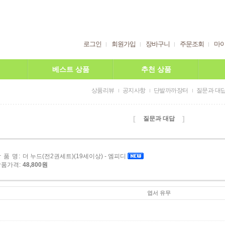
로그인
회원가입
장바구니
주문조회
마
베스트 상품
추천 상품
상품리뷰
공지사항
단발까까장터
질문과 대
[
]
질문과 대답
 품 명:
더 누드(전2권세트)(19세이상) - 엠피디
상품가격:
48,800원
엽서 유무