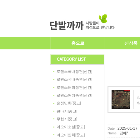
홈으로
신상품
CATEGORY LIST
로맨스국내장편[신간]
로맨스국내중편[신간]
로맨스해외장편[신간]
로맨스해외중편[신간]
상
순정만화[중고]
판타지[중고]
무협지[중고]
야오이소설[중고]
2025-01-17
Date :
김예*
Name :
야오이만화[중고]