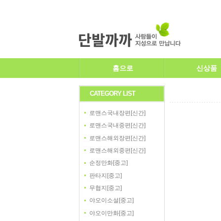
홈으로
신상품
CATEGORY LIST
로맨스국내장편[신간]
로맨스국내중편[신간]
로맨스해외장편[신간]
로맨스해외중편[신간]
순정만화[중고]
판타지[중고]
무협지[중고]
야오이소설[중고]
야오이만화[중고]