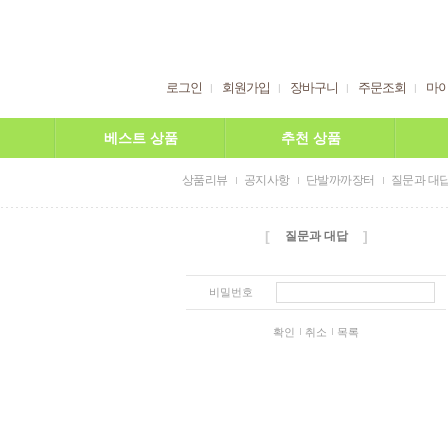
로그인
회원가입
장바구니
주문조회
마
베스트 상품
추천 상품
상품리뷰
공지사항
단발까까장터
질문과 대
[
]
질문과 대답
비밀번호
확인
취소
목록