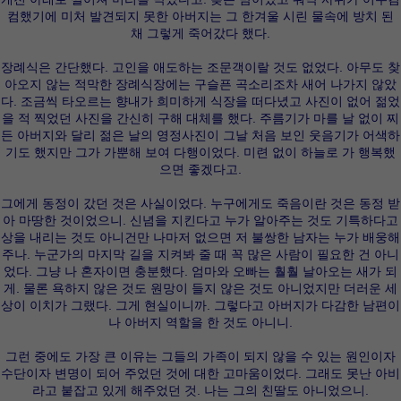
컴했기에 미처 발견되지 못한 아버지는 그 한겨울 시린 물속에 방치 된
채 그렇게 죽어갔다 했다.
장례식은 간단했다. 고인을 애도하는 조문객이랄 것도 없었다. 아무도 찾
아오지 않는 적막한 장례식장에는 구슬픈 곡소리조차 새어 나가지 않았
다. 조금씩 타오르는 향내가 희미하게 식장을 떠다녔고 사진이 없어 젊었
을 적 찍었던 사진을 간신히 구해 대체를 했다. 주름기가 마를 날 없이 찌
든 아버지와 달리 젊은 날의 영정사진이 그날 처음 보인 웃음기가 어색하
기도 했지만 그가 가뿐해 보여 다행이었다. 미련 없이 하늘로 가 행복했
으면 좋겠다고.
그에게 동정이 갔던 것은 사실이었다. 누구에게도 죽음이란 것은 동정 받
아 마땅한 것이었으니. 신념을 지킨다고 누가 알아주는 것도 기특하다고
상을 내리는 것도 아니건만 나마저 없으면 저 불쌍한 남자는 누가 배웅해
주나. 누군가의 마지막 길을 지켜봐 줄 때 꼭 많은 사람이 필요한 건 아니
었다. 그냥 나 혼자이면 충분했다. 엄마와 오빠는 훨훨 날아오는 새가 되
게. 물론 욕하지 않은 것도 원망이 들지 않은 것도 아니었지만 더러운 세
상이 이치가 그랬다. 그게 현실이니까. 그렇다고 아버지가 다감한 남편이
나 아버지 역할을 한 것도 아니니.
그런 중에도 가장 큰 이유는 그들의 가족이 되지 않을 수 있는 원인이자
수단이자 변명이 되어 주었던 것에 대한 고마움이었다. 그래도 못난 아비
라고 붙잡고 있게 해주었던 것. 나는 그의 친딸도 아니었으니.