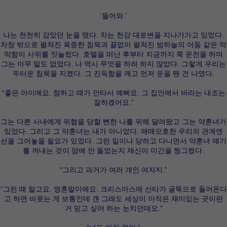
‘들어와.’
나는 천천히 감았던 눈을 떴다. 차는 한강 대로변을 지나가가고 있었다.
차창 밖으로 펼쳐진 육중한 침묵과 끝없이 펼쳐진 밤하늘의 어둠 같은 막
막함이 사위를 짓눌렀다. 호텔을 떠난 후부터 지금까지 쭉 운전을 하며
그는 아무 말도 없었다. 나 역시 무엇을 하려 하지 않았다. 그렇게 우리는
두터운 침묵을 지켰다. 그 진득함을 깨고 먼저 운을 뗀 건 나였다.
“좋은 아이에요. 참하고 때가 안타서 예뻐요. 그 집안에서 바라는 내조는
잘하겠어요.”
그는 다른 사내에게 위협을 당할 뻔한 나를 위해 달려왔고 그는 약혼녀가
있었다. 그리고 그 약혼녀는 내가 아니었다. 애매모호한 우리의 관계엔
선을 그어놓을 필요가 있었다. 그런 일이나 당하고 다니면서 약혼녀 얘기
를 꺼내는 것이 맘에 안 들었는지 재신이 미간을 찡그렸다.
“그리고 과거가 여러 개인 여자지.”
“그런 때 말고요. 영혼말이에요. 크리스마스에 산타가 굴뚝으로 들어온다
고 하면 비웃는 게 보통인데 걘 그래도 세상이 아직은 재미있는 곳이란
거 믿고 싶어 하는 눈치던데요.”