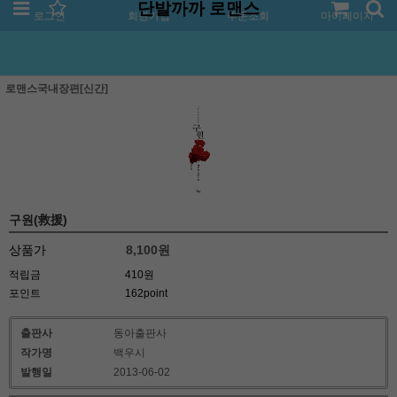
단발까까 로맨스
로그인
회원가입
주문조회
마이페이지
로맨스국내장편[신간]
구원(救援)
상품가
8,100
원
적립금
410원
포인트
162point
출판사
동아출판사
작가명
백우시
발행일
2013-06-02