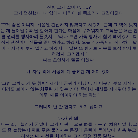
‘진짜 그게 끝이야……?’
그가 멈칫했다. 내 입에서 나직이 쉰 목소리가 끄집어졌다.
‘그게 끝은 아니지. 처음엔 간섭하지 않겠다고 하겠지. 근데 그 댁에 빚지
는 게 늘어날수록 난 갚아야 한다는 마음에 무거워지고 그쪽들은 해준 만
큼 권리를 행사하려 들겠지. 그러다 보면 가족 행사에 참여 해야겠지. 회
장님 생신이니 선물을 준비하라고 하겠지. 오늘은 가족끼리 식사하는 날
이니 저녁에 늦지 말라고 하겠지. 내일은 또 뭔가로 자유를 보장 받지 못
하겠지. 그러겠지.’
나는 초연하게 말을 이었다.
‘내 자유 외에 세상에 더 중요한 게 어디 있어.’
‘그럼 그까짓 거 못 참아? 세상에 공짜가 어딨어. 제 아무리 부모 자식 간
이라도 보이지 않는 채무란 게 있는 거야. 죽어서 제사를 지내줘야 하는
의무. 대를 이어줘야 하는 직분.’
‘그러니까 난 안 한다고. 하기 싫다고.’
‘내가 안 돼!’
나는 조금 놀라서 굳었다. 그가 이런 식으로 화를 내는 건 처음이었다. 그
도 좀 놀랐는지 뒤로 주춤 물러서는 몸짓에 혼란이 묻어났다. 한층 누그
러져선 내 시선을 회피하며 그가 단정 짓듯 말했다.