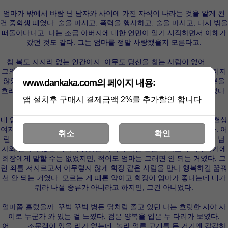
엄마가 밖에서 바람 난 남자와 사이에 가진 자식이 나라는 것을 알게 된
건 중학생 때였다. 술을 마시고, 폭력을 행사하고, 술을 마시고, 다시 밖을
떠돌아다니고. 나는 조금 아버지에 대한 연민이 일기 시작하면서 이해가
갔던 것도 같다. 그는 엄마를 정말 사랑했을지 모른다고.
참 복도 지지리 없는 인간이지. 아무도 당신을 찾는 사람이 없어…….
그의 영정 앞에서 나는 나지막이 중얼거렸다. 재혼한 엄마는 불러들이지
않았다. 그녀는 이미 떠난 사람이었고 굳이 새 출발을 한 사람의 기분을
www.dankaka.com의 페이지 내용:
흐리고 싶지 않았다. 장례는 나 혼자면 되었. 불러도 올 여자도 아니었다.
앱 설치후 구매시 결제금액 2%를 추가할인 합니다
그래도 문득 문득 속에서 불길 같은 게 일면서 숨이 가빠졌다.
내 엄마지만 ……그녀는 정말 나쁜 여자였다. 회장 앞에선 연약하고 천상
여자처럼 굴지만 그녀의 본성을 아는 나는 회장에게 항상 죄스러웠다. 어
취소
확인
린 나이에 가출을 하고 갖고 싶지 않았던 아이를 낳아 사랑하지 않는 남
자와 살아야 했던 여자의 방황을 자식이 아닌 같은 여자로서 이해하기에
회장에게 말할 수는 없었지만, 적어도 엄마는 그러면 안 되는 거였다. 그
런 죄를 저지르고서 아무렇지 않게 회장 같은 사람을 만나 행복하길 꿈꿔
선 안 되는 거였다. 모르는 게 때론 약이고 회장이 엄마가 좋다는데 내가
뭐라 나설 종류가 아니라고 하지만, 그건 아니었다.
얼마쯤 흘렀을까. 꾸벅 꾸벅 병든 닭처럼 졸고 있던 나는 흐릿한 시야 사
이로 누군가 와 있는 걸 느꼈다. 검은 양복을 입은 두 다리가 보였다.
어……. 조문객이 있을 리가 없는데. 놀라 얼른 고개를 든 거기엔 갑갑하