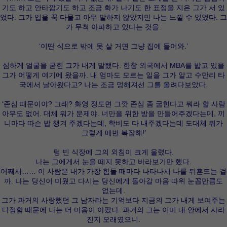
기도 하고 안타깝기도 하고 조금 화가 나기도 한 표정을 지은 그가 서 있
었다. 그가 입을 꾹 다물고 아무 말하지 않았지만 나는 느낄 수 있었다. 그
가 무척 아파하고 있다는 것을.
‘이딴 식으로 밖에 못 살 거면 그냥 집에 들어와.’
심하게 얼굴을 굳힌 그가 내게 말했다. 한창 외국에서 MBA를 밟고 있을
그가 어떻게 여기에 왔을까. 내 엄마도 모르는 일을 그가 알고 수만리 타
국에서 날아왔다고? 나는 조금 멍해져선 그를 올려다보았다.
‘존심 때문이야? 그래? 화영 정도면 그깟 존심 좀 굽힌다고 뭐라 할 사람
아무도 없어. 대체 뭐가 문제야. 너만을 위한 방을 만들어주겠다는데, 끼
니마다 따슨 밥 챙겨 주겠다는데, 학비도 다 내주겠다는데 도대체 뭐가
그렇게 매번 복잡해!’
텅 빈 식장에 그의 외침이 크게 울렸다.
나는 그에게서 눈을 떼지 못하고 바라보기만 했다.
어째서…… 이 사람은 내가 가장 힘들 때마다 나타나서 나를 뒤흔드는 걸
까. 나는 당신이 미웠고 다시는 당신에게 돌아갈 마음 따위 눈꼽만큼도
없는데.
그가 과거의 사랑했던 그 남자라는 기억보다 지금의 그가 내게 보여주는
다정함 때문에 나는 더 마음이 아팠다. 과거의 그는 이미 내 안에서 사라
진지 오래였으니.