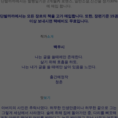
단발까까에서는 발행일기준 2개월內 로맨스, 일반소설,신간을 정가30%
에 매입 합니다.
단발까까에서는 모든 장르의 책을 고가 매입합니다. 또한, 장편기준 15권
이상 보내시면 택배비도 무료입니다.
백우시
나는 글을 쓸때에만 존재한다.
살기 위해 호흡을 하듯,
나는 내가 글을 쓸 때에만 살아 있음을 느낀다.
출간예정작
청춘
아버지의 사인은 추락사였다. 허무한 인생만큼이나 허무한 끝으로 그는
그렇게 세상에서 사라졌다. 술에 취해 집에 돌아가던 중, 다리를 삐끗해
개천 아래로 떨어져 머리를 박았다고. 늦은 밤이었고 워낙 사위가 어두컴