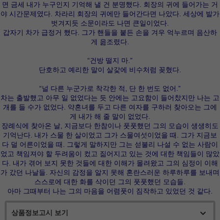
면 금세 내가 누구인지 기억해 낼 건 분명했다. 회장의 귀에 들어가는 거
야 시간문제였다. 차라리 회장의 귀에만 들어간다면 나았다. 세상에 발가
벗겨지듯 소문이라도 나면 큰일이었다.
갑자기 차가 급정거 했다. 그가 핸들을 붙든 손을 겨우 억누르며 음산하
게 읊조렸다.
“건방 떨지 마.”
단호하고 예리한 말이 살갗에 비수처럼 꽂혔다.
“널 다른 누군가로 착각한 적, 단 한 번도 없어.”
차는 출발했고 아무 일 없었다는 듯 안에는 고요함이 들어찼지만 나는 고
개를 들 수가 없었다. 약혼녀를 두고 다른 여자를 구하러 찾아오는 그에
게 내가 해 줄 말이 없었다.
장례식에 찾아온 날, 지금보다 한참이나 풋풋했던 그의 모습이 생생히도
기억난다. 내가 스물 한 살이었고 그가 스물여섯이었을 때. 그가 지금보
다 덜 어른이었을 때. 그렇게 말하지만 그는 섣불리 나설 수 없는 사람이
었고 책임져야 할 두려움이 컸고 짊어지고 있는 것에 대한 책임들이 많았
다. 내가 겪어 보지 못한 것들에 대한 이해가 몰려왔고 그의 심정이 이해
가 갔던 나날들. 자신의 감정을 알지 못해 혼란스러운 하루하루를 보내며
스스로에 대한 화를 삭이던 그의 풋풋했던 모습들.
아마 그때부터 나는 그의 마음을 어렴풋이 짐작하고 있었던 것 같다.
상품정보고시 보기