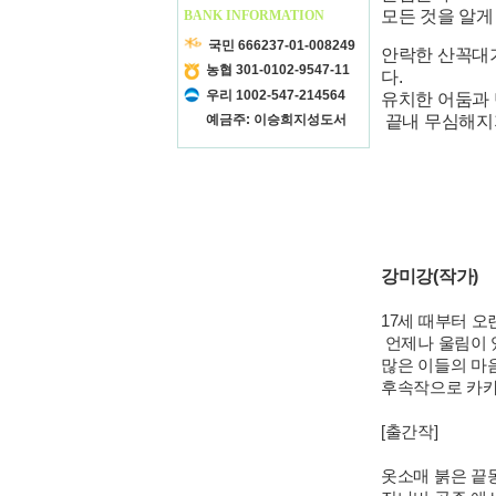
모든 것을 알게
BANK INFORMATION
국민 666237-01-008249
안락한 산꼭대
농협 301-0102-9547-11
다.
우리 1002-547-214564
유치한 어둠과 
예금주: 이승희지성도서
끝내 무심해지지
강미강(작가)
17세 때부터 
언제나 울림이 
많은 이들의 마
후속작으로 카
[출간작]
옷소매 붉은 끝