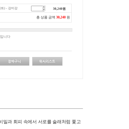
트) - 강미강
30,240
원
총 상품 금액
30,240
원
책입니다
 비밀과 회피 속에서 서로를 술래처럼 쫓고