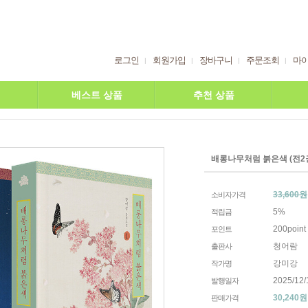
로그인
회원가입
장바구니
주문조회
마
베스트 상품
추천 상품
배롱나무처럼 붉은색 (전2
33,600원
소비자가격
5%
적립금
200point
포인트
청어람
출판사
강미강
작가명
2025/12/
발행일자
30,240
원
판매가격