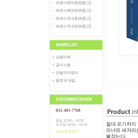
로맨스해외중편[중고]
로맨스해외장편[중고]
로맨스국내중편[중고]
로맨스국내장편[중고]
BOARD LIST
상품리뷰
공지사항
단발까까장터
질문과 대답
CUSTOMER CENTER
031-403-7768
평일 10:00 ~ 18:00
절대 포기하지 
토요일 10:00 ~ 16:00
의녀와 세자라는
메일 문의하기
붙잡는다.