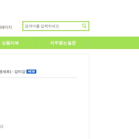
이페이지
상품리뷰
자주묻는질문
권세트) - 강미강
15