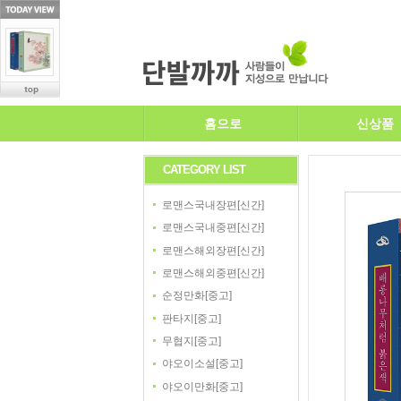
홈으로
신상품
CATEGORY LIST
로맨스국내장편[신간]
로맨스국내중편[신간]
로맨스해외장편[신간]
로맨스해외중편[신간]
순정만화[중고]
판타지[중고]
무협지[중고]
야오이소설[중고]
야오이만화[중고]