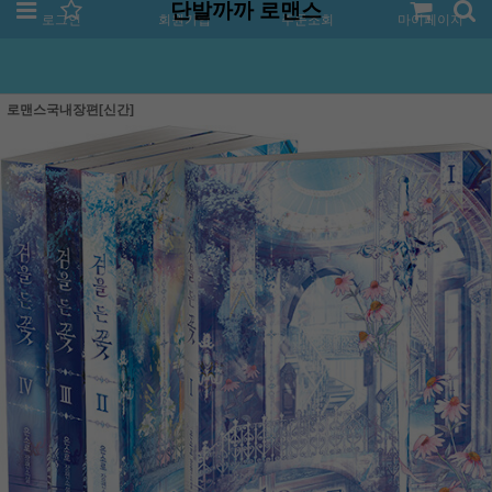
단발까까 로맨스
로그인
회원가입
주문조회
마이페이지
로맨스국내장편[신간]