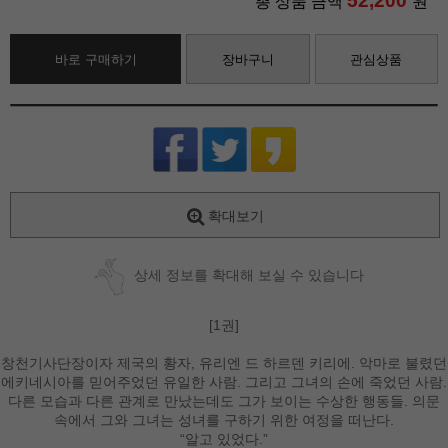
52,200
총 상품 금액
원
바로 구매하기
장바구니
관심상품
확대보기
상세 정보를 확대해 보실 수 있습니다
[1권]
창천기사단장이자 제국의 황자, 유리엔 드 하르덴 키리에. 악마로 불렸던
에키네시아를 믿어주었던 유일한 사람. 그리고 그녀의 손에 죽었던 사람.
다른 모습과 다른 관계로 만났는데도 그가 보이는 수상한 행동들. 의문
속에서 그와 그녀는 성녀를 구하기 위한 여정을 떠난다.
“알고 있었다.”