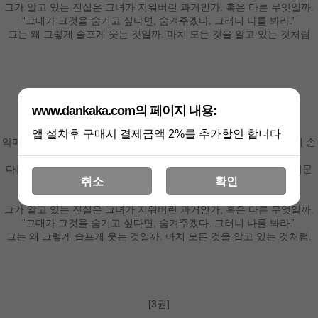
그가 알고 있는 진실은 그녀가 지워버린 과거인가, 혹은 다른 무엇일까.
“그대가 그것을 숨기고 싶다면, 숨겨주겠다. 그러니 나를 봐라.”
그는 왜 그렇게 슬프게 웃는 것일까. 마치 모든 것을 알고 있는 것처럼
[2권]
www.dankaka.com의 페이지 내용:
창천기사단장이자 제국의 황자, 유리엔 드 하르덴 키리에.
앱 설치후 구매시 결제금액 2%를 추가할인 합니다
악마로 불렸던 에키네시아를 믿어주었던 유일한 사람. 그리고 그녀의 손
에 죽었던 사람.
다른 모습과 다른 관계로 만났는데도 그가 보이는 수상한 행동들. 의문
취소
확인
속에서 그와 그녀는 성녀를 구하기 위한 여정을 떠난다.
“알고 있었다.”
그가 알고 있는 진실은 그녀가 지워버린 과거인가, 혹은 다른 무엇일까.
“그대가 그것을 숨기고 싶다면, 숨겨주겠다. 그러니 나를 봐라.”
그는 왜 그렇게 슬프게 웃는 것일까. 마치 모든 것을 알고 있는 것처럼.
[3권]