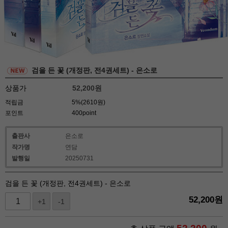
검을 든 꽃 (개정판, 전4권세트) - 은소로
상품가
52,200
원
적립금
5%(2610원)
포인트
400point
출판사
은소로
작가명
연담
발행일
20250731
검을 든 꽃 (개정판, 전4권세트) - 은소로
52,200
원
+1
-1