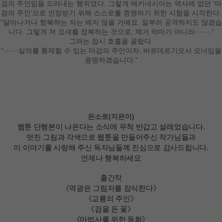
검의 주인임을 드러내는 행위였다. 그렇게 에키네시아는 역사에 없던 '마
검의 주인'으로 인정받기 위해 스스로를 증명하기 위한 시험을 시작한다.
“달아나거나 항복하는 자는 베지 않을 거예요. 일부러 공격하지도 않겠습
니다. 그렇게 저 요새를 정복하는 것으로, 제가 악마가 아니라······.”
그려는 잠시 호흡을 골랐다.
“······살의를 통제할 수 있는 마검의 주인이자, 바르데르기오사 오너임을
증명하겠습니다.”
은소로(지은이)
웹툰 단행본이 나온다는 소식에 무척 반갑고 설레었습니다.
멋진 그림과 각색으로 웹툰을 만들어주신 작가님들과
이 이야기를 사랑해 주신 독자님들께 진심으로 감사드립니다.
언제나 행복하세요
출간작
《역광은 그림자를 잠식한다》
《교룡의 주인》
《검을 든 꽃》
《마법사를 위한 동화》