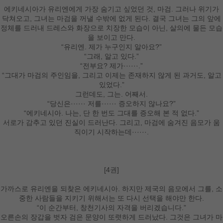
에키네시아가 유리엔에게 가장 숨기고 싶었던 것, 마검. 그러나 위기가
닥쳐오고, 그녀는 마검을 꺼낼 수밖에 없게 된다. 결국 그녀는 그의 앞에
정체를 드러내 드레스와 화장으로 치장한 모습이 아닌, 살의에 물든 모습
을 보이고 만다.
“유리엔. 제가 누구인지 알아요?”
“그래, 알고 있다.”
“전부요? 제가······.”
“그대가 마검의 주인임을, 그리고 이제는 존재하지 않게 된 과거도, 알고
있었다.”
그런데도, 그는. 어째서.
“당신은······ 저를······ 증오하지 않나요?”
“에키네시아. 나는, 단 한 번도 그대를 증오해 본 적 없다.”
서로가 감추고 있던 진실이 드러난다. 그리고, 마검에 숨겨진 음모가 움
직이기 시작하는데······.
[4권]
가까스로 유리엔을 되찾은 에키네시아. 하지만 제국의 음모에서 그를, 소
중한 사람들을 지키기 위해서는 또 다시 선택을 해야만 한다.
“이 순간부터, 창천기사의 자격을 버리겠습니다.”
오른손의 장갑을 벗자 검은 문양이 또렷하게 드러났다. 그것은 그녀가 마