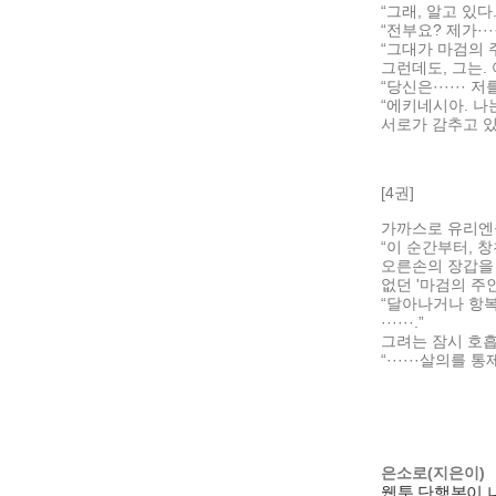
“그래, 알고 있다.
“전부요? 제가·····
“그대가 마검의 
그런데도, 그는.
“당신은······ 저
“에키네시아. 나는
서로가 감추고 있
[4권]
가까스로 유리엔을
“이 순간부터, 
오른손의 장갑을
없던 '마검의 주
“달아나거나 항복
······.”
그려는 잠시 호흡
“······살의
은소로(지은이)
웹툰 단행본이 