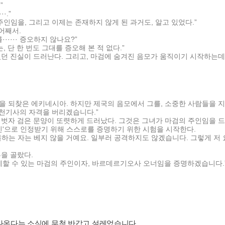
”
·.”
주인임을, 그리고 이제는 존재하지 않게 된 과거도, 알고 있었다.”
 어째서.
를······ 증오하지 않나요?”
, 단 한 번도 그대를 증오해 본 적 없다.”
던 진실이 드러난다. 그리고, 마검에 숨겨진 음모가 움직이기 시작하는데···
 되찾은 에키네시아. 하지만 제국의 음모에서 그를, 소중한 사람들을 지
창천기사의 자격을 버리겠습니다.”
 벗자 검은 문양이 또렷하게 드러났다. 그것은 그녀가 마검의 주인임을 
인'으로 인정받기 위해 스스로를 증명하기 위한 시험을 시작한다.
하는 자는 베지 않을 거예요. 일부러 공격하지도 않겠습니다. 그렇게 저
을 골랐다.
를 통제할 수 있는 마검의 주인이자, 바르데르기오사 오너임을 증명하겠습니다.
나온다는 소식에 무척 반갑고 설레었습니다.