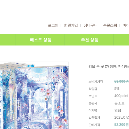
로그인
회원가입
장바구니
주문조회
마
베스트 상품
추천 상품
검을 든 꽃 (개정판, 전4권
58,000원
소비자가격
5%
적립금
400point
포인트
은소로
출판사
연담
작가명
2025/07/
발행일자
52,200
원
판매가격