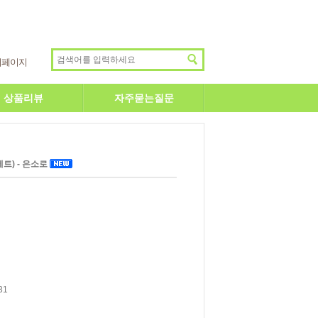
이페이지
상품리뷰
자주묻는질문
세트) - 은소로
31