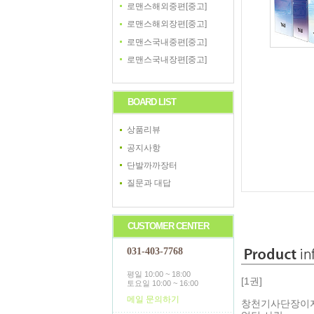
로맨스해외중편[중고]
로맨스해외장편[중고]
로맨스국내중편[중고]
로맨스국내장편[중고]
BOARD LIST
상품리뷰
공지사항
단발까까장터
질문과 대답
CUSTOMER CENTER
031-403-7768
평일 10:00 ~ 18:00
[1권]
토요일 10:00 ~ 16:00
메일 문의하기
창천기사단장이자 