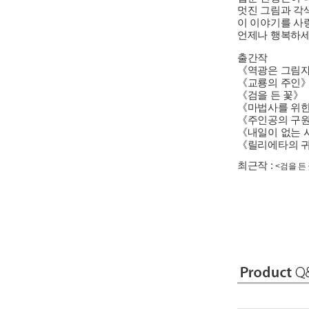
멋진 그림과 각
이 이야기를 사
언제나 행복하
출간작
《역광은 그림
《교룡의 주인
《검을 든 꽃》
《마법사를 위한
《주인공의 구원
《내일이 없는 
《릴리에타의 
최근작 :
<검을 든 