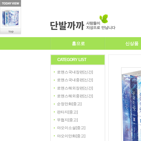
홈으로
신상품
CATEGORY LIST
로맨스국내장편[신간]
로맨스국내중편[신간]
로맨스해외장편[신간]
로맨스해외중편[신간]
순정만화[중고]
판타지[중고]
무협지[중고]
야오이소설[중고]
야오이만화[중고]