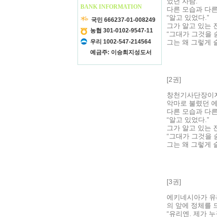
었던 사람.
BANK INFORMATION
다른 모습과 다른
“알고 있었다.”
국민 666237-01-008249
그가 알고 있는 
농협 301-0102-9547-11
“그대가 그것을 
우리 1002-547-214564
그는 왜 그렇게 
예금주: 이승희지성도서
[2권]
창천기사단장이자 
악마로 불렸던 에
다른 모습과 다른
“알고 있었다.”
그가 알고 있는 
“그대가 그것을 
그는 왜 그렇게 
[3권]
에키네시아가 유리
의 앞에 정체를 
“유리엔. 제가 