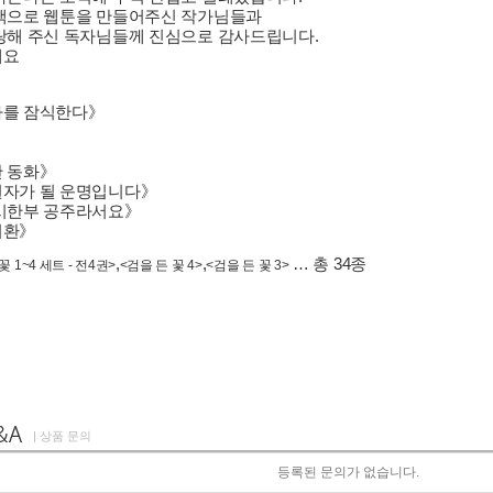
색으로 웹툰을 만들어주신 작가님들과
랑해 주신 독자님들께 진심으로 감사드립니다.
세요
자를 잠식한다》
》
 동화》
자가 될 운명입니다》
시한부 공주라서요》
귀환》
,
,
… 총 34종
꽃 1~4 세트 - 전4권>
<검을 든 꽃 4>
<검을 든 꽃 3>
| 상품 문의
등록된 문의가 없습니다.