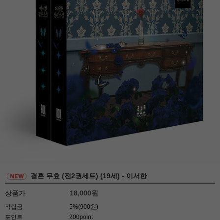
결혼 무효 (전2권세트) (19세) - 이서한
상품가
18,000
원
적립금
5%(900원)
포인트
200point