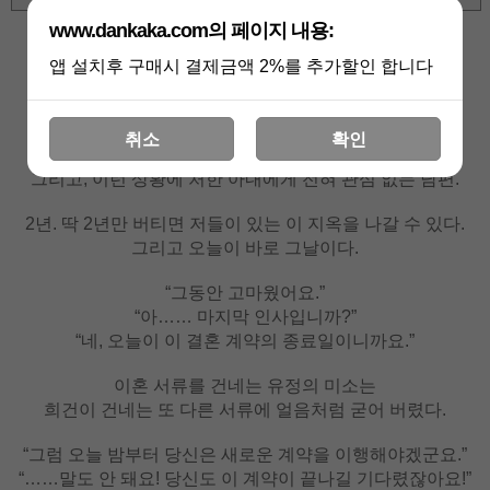
www.dankaka.com의 페이지 내용:
상세 정보를 확대해 보실 수 있습니다
앱 설치후 구매시 결제금액 2%를 추가할인 합니다
돈 때문에 재벌가에 딸을 시집보내 버린 부모님.
아이 소식 없는 손자며느리가 못마땅한 시할아버지.
취소
확인
기우는 집안 출신인 동서를 무시하고 깔보는 형님들.
그리고, 이런 상황에 처한 아내에게 전혀 관심 없는 남편.
2년. 딱 2년만 버티면 저들이 있는 이 지옥을 나갈 수 있다.
그리고 오늘이 바로 그날이다.
“그동안 고마웠어요.”
“아…… 마지막 인사입니까?”
“네, 오늘이 이 결혼 계약의 종료일이니까요.”
이혼 서류를 건네는 유정의 미소는
희건이 건네는 또 다른 서류에 얼음처럼 굳어 버렸다.
“그럼 오늘 밤부터 당신은 새로운 계약을 이행해야겠군요.”
“……말도 안 돼요! 당신도 이 계약이 끝나길 기다렸잖아요!”