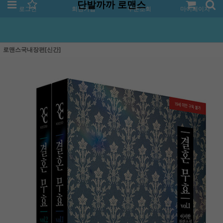
단발까까 로맨스
로그인
회원가입
주문조회
마이페이지
로맨스국내장편[신간]