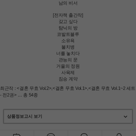
남의 비서
[전자책 출간작]
갖고 싶다
탐닉의 방
코발트블루
소유욕
불치병
너를 놓치다
관능의 문
거울의 정원
사육제
짐승 계약
최근작 :
<결혼 무효 Vol.2>
,
<결혼 무효 Vol.1>
,
<결혼 무효 Vol.1~2 세트
- 전2권>
… 총 54종
상품정보고시 보기