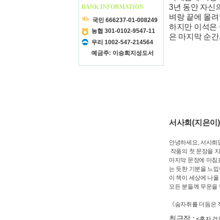
3년 동안 자신
BANK INFORMATION
벼랑 끝에 몰려
국민 666237-01-008249
하지만 이석은
농협 301-0102-9547-11
은 마지막 순간
우리 1002-547-214564
예금주: 이승희지성도서
서사희(지은이)
안녕하세요, 서사희
작품의 첫 문장을 
마지막 문장에 마침표
는 듯한 기분을 느낍
이 책이 세상에 나
모든 분들께 무운을 
《숨자취를 더듬은 적
최근작 :
<혼자 걷는