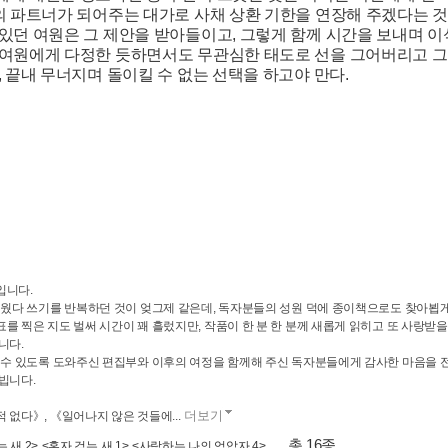
의 파트너가 되어주는 대가로 사채 상환 기한을 연장해 주겠다는 것
있던 여원은 그 제안을 받아들이고, 그렇게 함께 시간을 보내며 이
 여원에게 다정한 듯하면서도 무관심한 태도로 선을 그어버리고 그
, 끝내 무너지며 돌이킬 수 없는 선택을 하고야 만다.
입니다.
지웠다 쓰기를 반복하던 것이 엊그제 같은데, 독자분들의 성원 덕에 종이책으로도 찾아뵙
를 찍은 지도 벌써 시간이 꽤 흘렀지만, 작품이 한 분 한 분께 새롭게 읽히고 또 사랑
니다.
올 수 있도록 도와주신 편집부와 이후의 여정을 함께해 주신 독자분들에게 감사한 마음을 
빕니다.
더보기
 없다》, 《일어나지 않은 것들에...
,
,
… 총 16종
 새 2>
<혼자 걷는 새 1>
<사랑하는 나의 억압자 4>