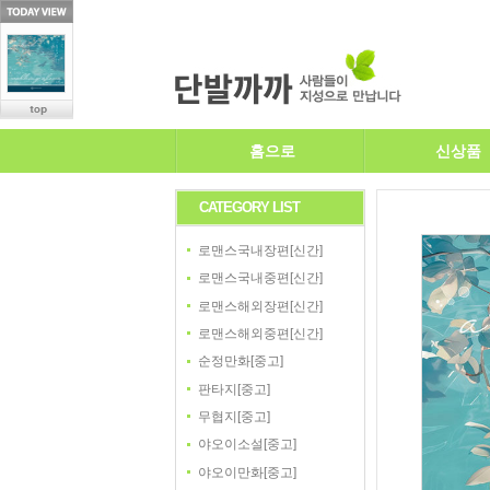
홈으로
신상품
CATEGORY LIST
로맨스국내장편[신간]
로맨스국내중편[신간]
로맨스해외장편[신간]
로맨스해외중편[신간]
순정만화[중고]
판타지[중고]
무협지[중고]
야오이소설[중고]
야오이만화[중고]