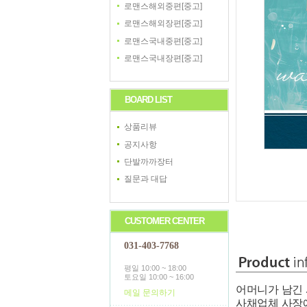
로맨스해외중편[중고]
로맨스해외장편[중고]
로맨스국내중편[중고]
로맨스국내장편[중고]
BOARD LIST
상품리뷰
공지사항
단발까까장터
질문과 대답
CUSTOMER CENTER
031-403-7768
평일 10:00 ~ 18:00
토요일 10:00 ~ 16:00
어머니가 남긴 
메일 문의하기
사채업체 사장에