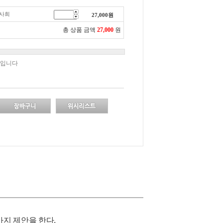
서사희
27,000
원
총 상품 금액
27,000
원
책입니다
가지 제안을 한다.