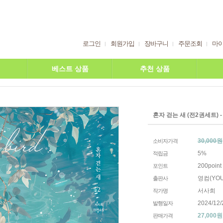
로그인
회원가입
장바구니
주문조회
마
베스트 상품
추천 상품
혼자 걷는 새 (전2권세트) 
30,000원
소비자가격
5%
적립금
200point
포인트
영컴(YOU
출판사
서사희
작가명
2024/12/
발행일자
27,000
원
판매가격