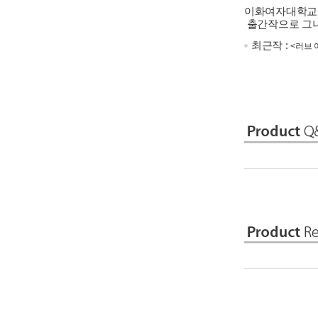
이화여자대학교에
출간작으로 그녀석에
최근작 :
<러브 어