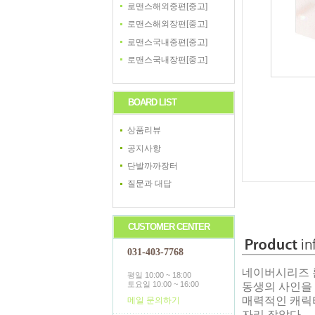
로맨스해외중편[중고]
로맨스해외장편[중고]
로맨스국내중편[중고]
로맨스국내장편[중고]
BOARD LIST
상품리뷰
공지사항
단발까까장터
질문과 대답
CUSTOMER CENTER
031-403-7768
네이버시리즈 
평일 10:00 ~ 18:00
토요일 10:00 ~ 16:00
동생의 사인을 
매력적인 캐릭
메일 문의하기
자리 잡았다.