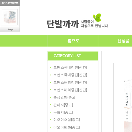
홈으로
신상품
CATEGORY LIST
로맨스국내장편[신간]
로맨스국내중편[신간]
로맨스해외장편[신간]
로맨스해외중편[신간]
순정만화[중고]
판타지[중고]
무협지[중고]
야오이소설[중고]
야오이만화[중고]