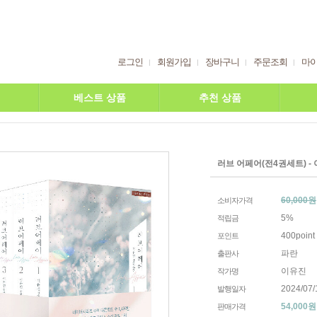
로그인
회원가입
장바구니
주문조회
마
베스트 상품
추천 상품
러브 어페어(전4권세트) -
60,000원
소비자가격
5%
적립금
400point
포인트
파란
출판사
이유진
작가명
2024/07/
발행일자
54,000
원
판매가격