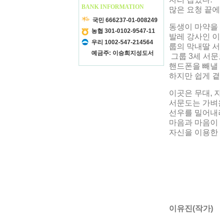
BANK INFORMATION
많은 요청 끝에
국민 666237-01-008249
동생이 마약을 
농협 301-0102-9547-11
발레 강사인 이
우리 1002-547-214564
룹의 막내딸 
예금주: 이승희지성도서
그룹 3세 서문
핸드폰을 빼낼 
하지만 쉽게 곁
이곳은 무대, 
서문도는 가벼
선우를 밀어내려
마음과 마음이 
자신을 이용한
이유진(작가)