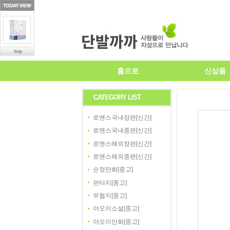
홈으로
신상품
CATEGORY LIST
로맨스국내장편[신간]
로맨스국내중편[신간]
로맨스해외장편[신간]
로맨스해외중편[신간]
순정만화[중고]
판타지[중고]
무협지[중고]
야오이소설[중고]
야오이만화[중고]