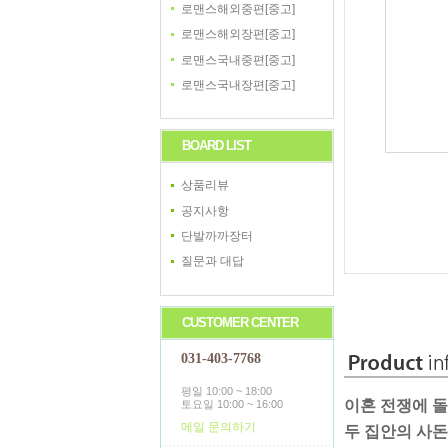
로맨스해외중편[중고]
로맨스해외장편[중고]
로맨스국내중편[중고]
로맨스국내장편[중고]
BOARD LIST
상품리뷰
공지사항
단발까까장터
질문과 대답
CUSTOMER CENTER
031-403-7768
평일 10:00 ~ 18:00
이혼 전쟁에 돌
토요일 10:00 ~ 16:00
메일 문의하기
두 집안의 사돈