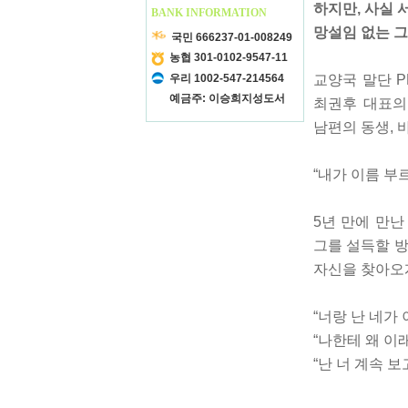
하지만, 사실
BANK INFORMATION
망설임 없는 
국민 666237-01-008249
농협 301-0102-9547-11
우리 1002-547-214564
교양국 말단 P
예금주: 이승희지성도서
최권후 대표의
남편의 동생, 
“내가 이름 부
5년 만에 만난
그를 설득할 방
자신을 찾아오게
“너랑 난 네가 
“나한테 왜 이
“난 너 계속 보