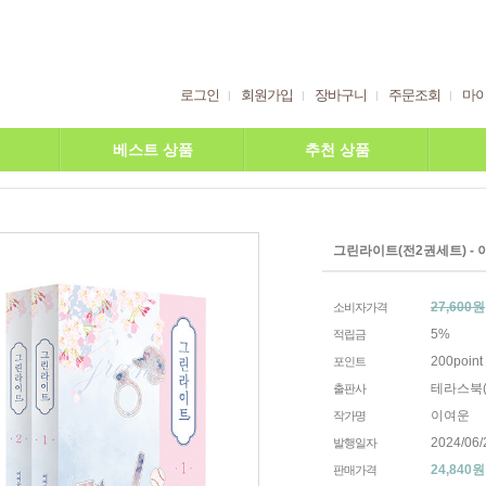
로그인
회원가입
장바구니
주문조회
마
베스트 상품
추천 상품
그린라이트(전2권세트) -
27,600원
소비자가격
5%
적립금
200point
포인트
테라스북(Te
출판사
이여운
작가명
2024/06/
발행일자
24,840
원
판매가격