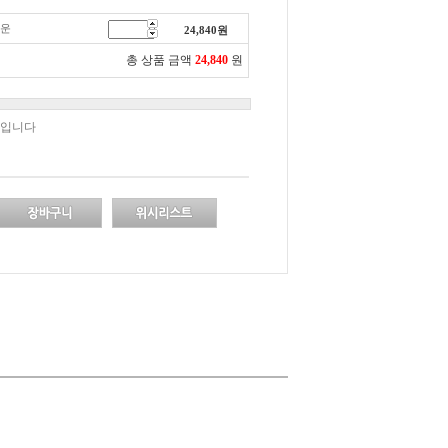
여운
24,840
원
총 상품 금액
24,840
원
책입니다