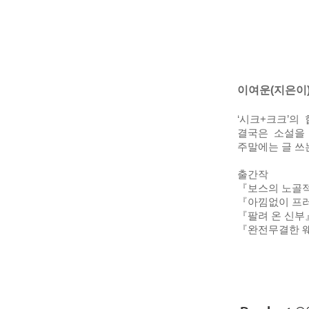
이여운(지은이
‘시크+크크’의
결국은 소설을 
주말에는 글 쓰는
출간작
『보스의 노골
『아낌없이 프
『팔려 온 신부
『완전무결한 