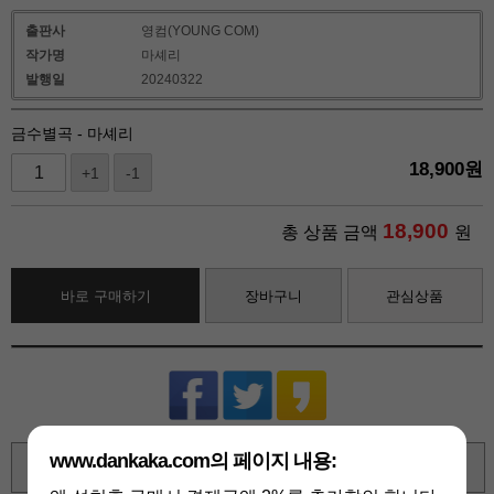
출판사
영컴(YOUNG COM)
작가명
마셰리
발행일
20240322
금수별곡 - 마셰리
18,900
원
+1
-1
18,900
총 상품 금액
원
바로 구매하기
장바구니
관심상품
www.dankaka.com의 페이지 내용:
확대보기