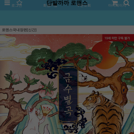
단발까까 로맨스
로그인
회원가입
주문조회
마이페이지
로맨스국내장편[신간]