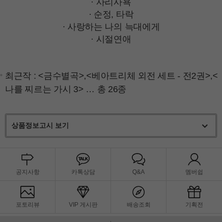
· 사리사욕
· 순정, 타락
· 사랑하는 나의 늑대에게
· 시절연애
최근작 :
<금수별곡>
,
<베아트리체 외전 세트 - 전2권>
,
<
나를 찌르는 가시 3>
… 총 26종
상품정보고시 보기
공지사항
카톡상담
Q&A
멤버쉽
포토리뷰
VIP 게시판
배송조회
기획전