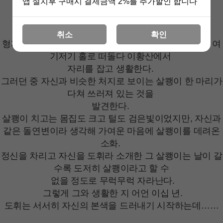
앱 설치후 구매시 결제금액 2%를 추가할인 합니다
상세 정보를 확대해 보실 수 있습니다
취소
확인
형제들과는 달리 돌연변이로 태어난 여우 수인 소화는 여
기저기 홀로 떠돌다 이황산에서
자리를 잡고 생활한다.
그러던 중 자신과 비슷한 처지로 보이는 살쾡이 한 마리가
다쳐 쓰러져 있는 것을
발견한다.
살쾡이 치고는 몸집도 크고 털도 검은빛이었지만, 자신과
같은 돌연변이라 생각해 가여운 마음에 살쾡이를 데려온
소화.
정신을 차리고 자신을 도휘라 소개한 그 살쾡이는 날이 갈
수록 도저히 살쾡이라고 할 수
없을 정도로 무럭무럭 자라난다.
그렇게 그와 생활한 지 어언 이십 년.
도휘는 서서히 자신의 본색을 드러내기 시작하는데……