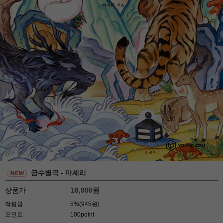
금수별곡 - 마셰리
상품가
18,900
원
적립금
5%(945원)
포인트
100point