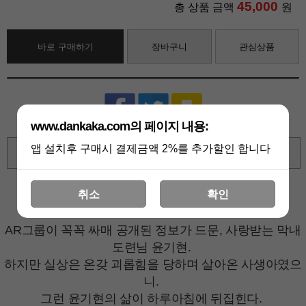
45,000
총 상품 금액
원
바로 구매하기
장바구니
관심상품
www.dankaka.com의 페이지 내용:
앱 설치후 구매시 결제금액 2%를 추가할인 합니다
확대보기
취소
확인
상세 정보를 확대해 보실 수 있습니다
AR그룹이 꼭꼭 싸매 공개된 정보가 드문, 사랑받는 막내
도련님 윤기현.
하지만 실상은 온갖 괴롭힘을 당하며 살아온 사생아였으
니.
그런 윤기현의 삶이 하루아침에 뒤집힌다.