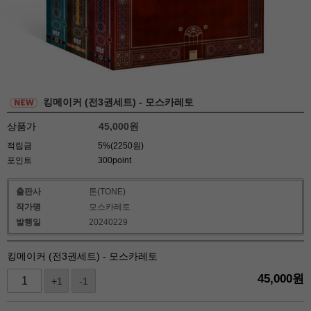
킹메이커 (전3권세트) - 모스카레토
상품가
45,000
원
적립금
5%(2250원)
포인트
300point
출판사
톤(TONE)
작가명
모스카레토
발행일
20240229
킹메이커 (전3권세트) - 모스카레토
45,000
원
+1
-1