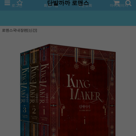
단발까까 로맨스
로그인
회원가입
주문조회
마이페이지
로맨스국내장편[신간]