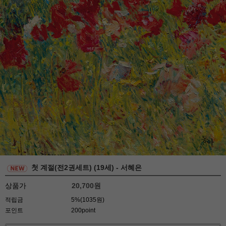
첫 계절(전2권세트) (19세) - 서혜은
상품가
20,700
원
적립금
5%(1035원)
포인트
200point