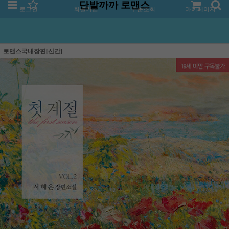
단발까까 로맨스
로그인
회원가입
주문조회
마이페이지
로맨스국내장편[신간]