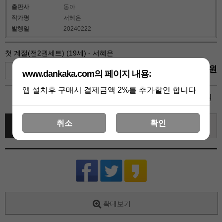
출판사
동아
작가명
서혜은
발행일
20240222
첫 계절(전2권세트) (19세) - 서혜은
20,700
원
+1
-1
www.dankaka.com의 페이지 내용:
앱 설치후 구매시 결제금액 2%를 추가할인 합니다
20,700
총 상품 금액
원
취소
확인
바로 구매하기
장바구니
관심상품
확대보기