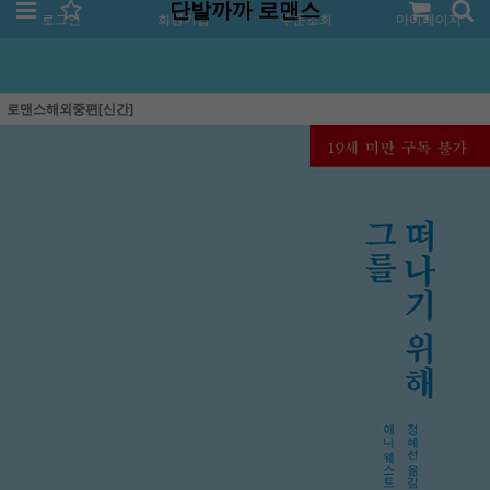
단발까까 로맨스
로그인
회원가입
주문조회
마이페이지
로맨스해외중편[신간]