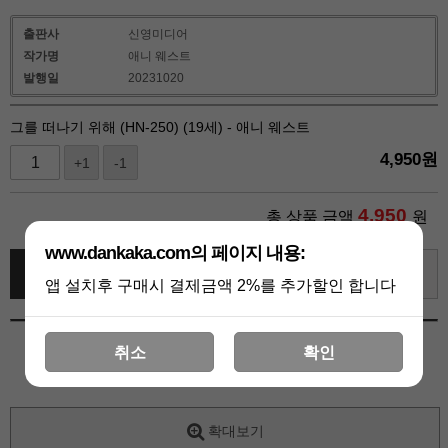
출판사
신영미디어
작가명
애니 웨스트
발행일
20231020
그를 떠나기 위해 (HN-250) (19세) - 애니 웨스트
4,950
원
+1
-1
4,950
총 상품 금액
원
www.dankaka.com의 페이지 내용:
바로 구매하기
장바구니
관심상품
앱 설치후 구매시 결제금액 2%를 추가할인 합니다
취소
확인
확대보기