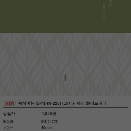
속삭이는 열정(HN-228) (19세)- 셰리 화이트페더
상품가
4,950
원
적립금
5%(247원)
포인트
49point