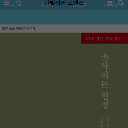
단발까까 로맨스
로그인
회원가입
주문조회
마이페이지
로맨스해외중편[신간]