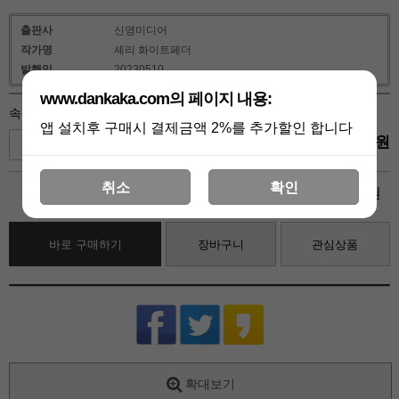
출판사
신영미디어
작가명
셰리 화이트페더
발행일
20230510
www.dankaka.com의 페이지 내용:
속삭이는 열정(HN-228) (19세)- 셰리 화이트페더
앱 설치후 구매시 결제금액 2%를 추가할인 합니다
4,950
원
+1
-1
취소
확인
4,950
총 상품 금액
원
바로 구매하기
장바구니
관심상품
확대보기