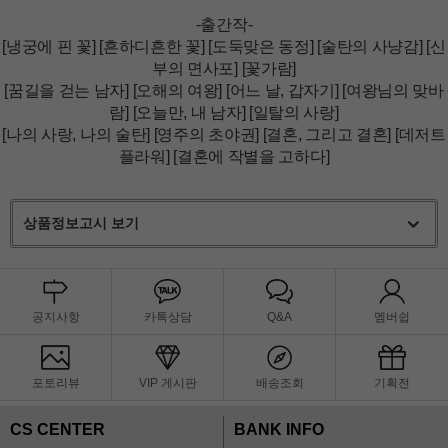
-출간작-
[냉궁에 핀 꽃] [흔하디흔한 꽃] [도둑맞은 동정] [술탄의 사냥감] [신
부의 면사포] [꽃가람]
[꿈길을 걷는 남자] [오해의 여왕] [어느 날, 갑자기] [여왕님의 맞바
람] [오늘만, 내 남자] [일탈의 사랑]
[나의 사랑, 나의 술탄] [영주의 초야권] [결혼, 그리고 결혼] [데저트
플라워] [결혼에 작별을 고하다]
상품정보고시 보기
공지사항
카톡상담
Q&A
멤버쉽
포토리뷰
VIP 게시판
배송조회
기획전
CS CENTER
BANK INFO