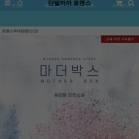
단발까까 로맨스
로그인
회원가입
주문조회
마이페이지
로맨스국내장편[신간]