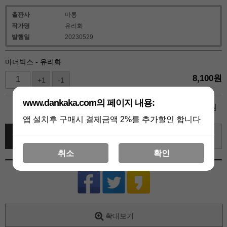
출판사
마롱
작가명
유리화
발행일
20230529
마더박스 - 유리화
8,100
원
+1
-1
www.dankaka.com의 페이지 내용:
8,100
총 상품 금액
원
앱 설치후 구매시 결제금액 2%를 추가할인 합니다
바로 구매하기
장바구니
관심상품
취소
확인
확대보기