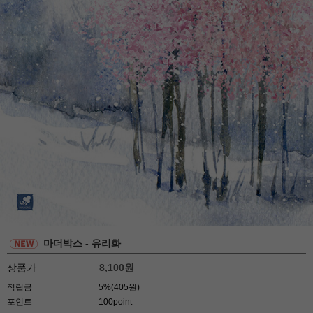
마더박스 - 유리화
상품가
8,100
원
적립금
5%(405원)
포인트
100point